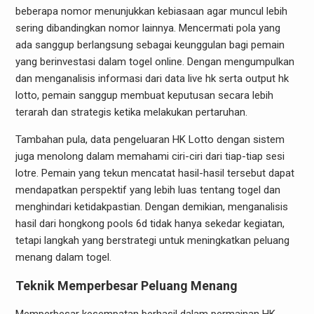
beberapa nomor menunjukkan kebiasaan agar muncul lebih
sering dibandingkan nomor lainnya. Mencermati pola yang
ada sanggup berlangsung sebagai keunggulan bagi pemain
yang berinvestasi dalam togel online. Dengan mengumpulkan
dan menganalisis informasi dari data live hk serta output hk
lotto, pemain sanggup membuat keputusan secara lebih
terarah dan strategis ketika melakukan pertaruhan.
Tambahan pula, data pengeluaran HK Lotto dengan sistem
juga menolong dalam memahami ciri-ciri dari tiap-tiap sesi
lotre. Pemain yang tekun mencatat hasil-hasil tersebut dapat
mendapatkan perspektif yang lebih luas tentang togel dan
menghindari ketidakpastian. Dengan demikian, menganalisis
hasil dari hongkong pools 6d tidak hanya sekedar kegiatan,
tetapi langkah yang berstrategi untuk meningkatkan peluang
menang dalam togel.
Teknik Memperbesar Peluang Menang