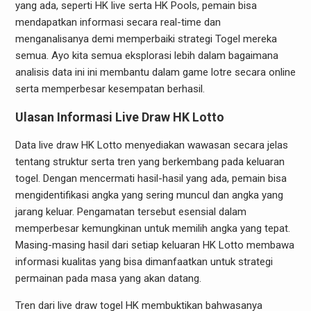
yang ada, seperti HK live serta HK Pools, pemain bisa
mendapatkan informasi secara real-time dan
menganalisanya demi memperbaiki strategi Togel mereka
semua. Ayo kita semua eksplorasi lebih dalam bagaimana
analisis data ini ini membantu dalam game lotre secara online
serta memperbesar kesempatan berhasil.
Ulasan Informasi Live Draw HK Lotto
Data live draw HK Lotto menyediakan wawasan secara jelas
tentang struktur serta tren yang berkembang pada keluaran
togel. Dengan mencermati hasil-hasil yang ada, pemain bisa
mengidentifikasi angka yang sering muncul dan angka yang
jarang keluar. Pengamatan tersebut esensial dalam
memperbesar kemungkinan untuk memilih angka yang tepat.
Masing-masing hasil dari setiap keluaran HK Lotto membawa
informasi kualitas yang bisa dimanfaatkan untuk strategi
permainan pada masa yang akan datang.
Tren dari live draw togel HK membuktikan bahwasanya