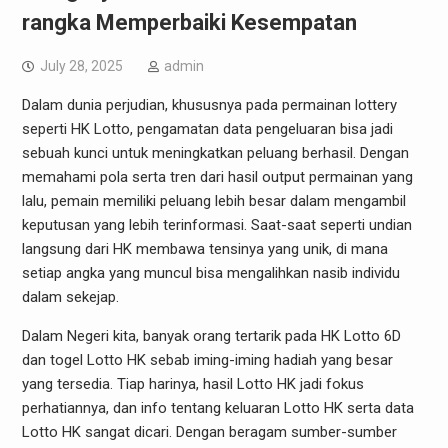
rangka Memperbaiki Kesempatan
July 28, 2025
admin
Dalam dunia perjudian, khususnya pada permainan lottery
seperti HK Lotto, pengamatan data pengeluaran bisa jadi
sebuah kunci untuk meningkatkan peluang berhasil. Dengan
memahami pola serta tren dari hasil output permainan yang
lalu, pemain memiliki peluang lebih besar dalam mengambil
keputusan yang lebih terinformasi. Saat-saat seperti undian
langsung dari HK membawa tensinya yang unik, di mana
setiap angka yang muncul bisa mengalihkan nasib individu
dalam sekejap.
Dalam Negeri kita, banyak orang tertarik pada HK Lotto 6D
dan togel Lotto HK sebab iming-iming hadiah yang besar
yang tersedia. Tiap harinya, hasil Lotto HK jadi fokus
perhatiannya, dan info tentang keluaran Lotto HK serta data
Lotto HK sangat dicari. Dengan beragam sumber-sumber