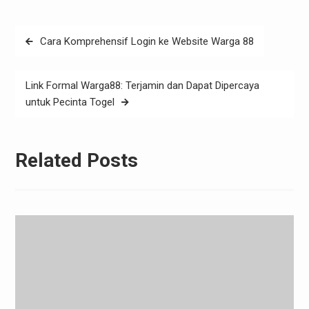
Post
Cara Komprehensif Login ke Website Warga 88
navigation
Link Formal Warga88: Terjamin dan Dapat Dipercaya
untuk Pecinta Togel
Related Posts