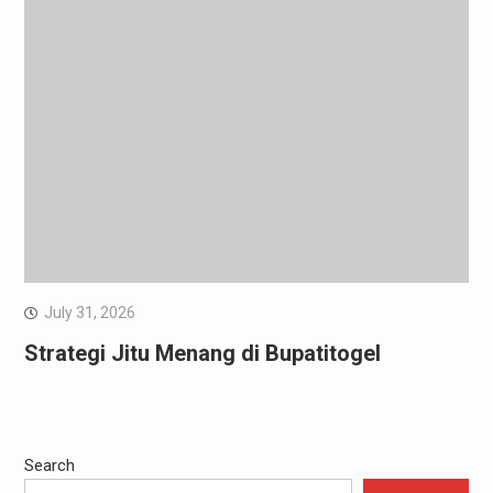
July 31, 2026
Strategi Jitu Menang di Bupatitogel
Search