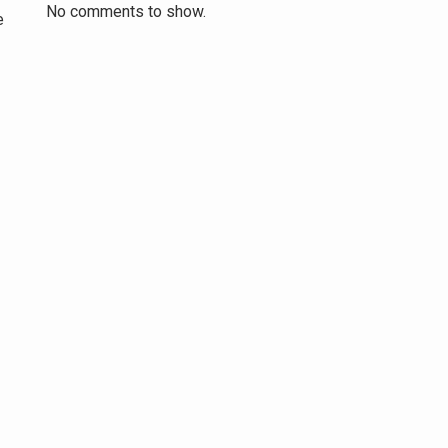
No comments to show.
e