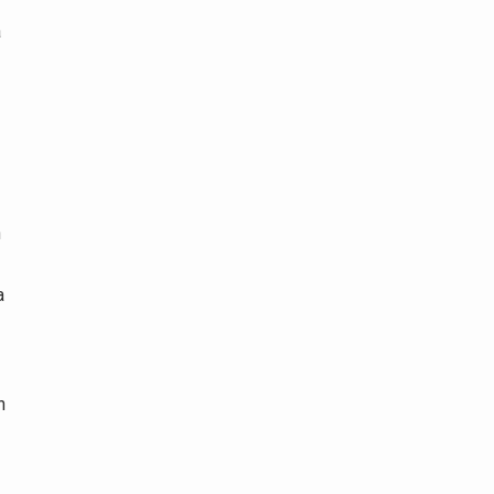
a
n
a
n