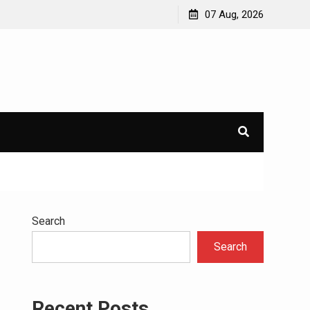
ih
Toto Macau Hari Ini: Live Draw dan Hasil yang Tak
07 Aug, 2026
Boleh Dilewatkan
Search
Search
Recent Posts