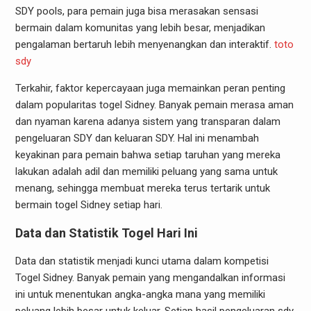
SDY pools, para pemain juga bisa merasakan sensasi
bermain dalam komunitas yang lebih besar, menjadikan
pengalaman bertaruh lebih menyenangkan dan interaktif.
toto
sdy
Terkahir, faktor kepercayaan juga memainkan peran penting
dalam popularitas togel Sidney. Banyak pemain merasa aman
dan nyaman karena adanya sistem yang transparan dalam
pengeluaran SDY dan keluaran SDY. Hal ini menambah
keyakinan para pemain bahwa setiap taruhan yang mereka
lakukan adalah adil dan memiliki peluang yang sama untuk
menang, sehingga membuat mereka terus tertarik untuk
bermain togel Sidney setiap hari.
Data dan Statistik Togel Hari Ini
Data dan statistik menjadi kunci utama dalam kompetisi
Togel Sidney. Banyak pemain yang mengandalkan informasi
ini untuk menentukan angka-angka mana yang memiliki