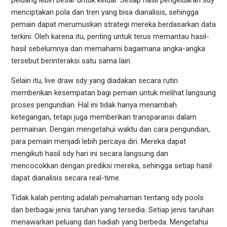
peluang lebih besar untuk keluar. Setiap hasil pengeluaran sdy
menciptakan pola dan tren yang bisa dianalisis, sehingga
pemain dapat merumuskan strategi mereka berdasarkan data
terkini. Oleh karena itu, penting untuk terus memantau hasil-
hasil sebelumnya dan memahami bagaimana angka-angka
tersebut berinteraksi satu sama lain.
Selain itu, live draw sdy yang diadakan secara rutin
memberikan kesempatan bagi pemain untuk melihat langsung
proses pengundian. Hal ini tidak hanya menambah
ketegangan, tetapi juga memberikan transparansi dalam
permainan. Dengan mengetahui waktu dan cara pengundian,
para pemain menjadi lebih percaya diri. Mereka dapat
mengikuti hasil sdy hari ini secara langsung dan
mencocokkan dengan prediksi mereka, sehingga setiap hasil
dapat dianalisis secara real-time.
Tidak kalah penting adalah pemahaman tentang sdy pools
dan berbagai jenis taruhan yang tersedia. Setiap jenis taruhan
menawarkan peluang dan hadiah yang berbeda. Mengetahui