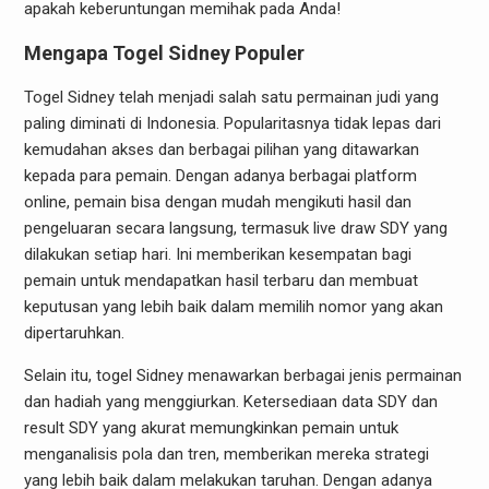
apakah keberuntungan memihak pada Anda!
Mengapa Togel Sidney Populer
Togel Sidney telah menjadi salah satu permainan judi yang
paling diminati di Indonesia. Popularitasnya tidak lepas dari
kemudahan akses dan berbagai pilihan yang ditawarkan
kepada para pemain. Dengan adanya berbagai platform
online, pemain bisa dengan mudah mengikuti hasil dan
pengeluaran secara langsung, termasuk live draw SDY yang
dilakukan setiap hari. Ini memberikan kesempatan bagi
pemain untuk mendapatkan hasil terbaru dan membuat
keputusan yang lebih baik dalam memilih nomor yang akan
dipertaruhkan.
Selain itu, togel Sidney menawarkan berbagai jenis permainan
dan hadiah yang menggiurkan. Ketersediaan data SDY dan
result SDY yang akurat memungkinkan pemain untuk
menganalisis pola dan tren, memberikan mereka strategi
yang lebih baik dalam melakukan taruhan. Dengan adanya