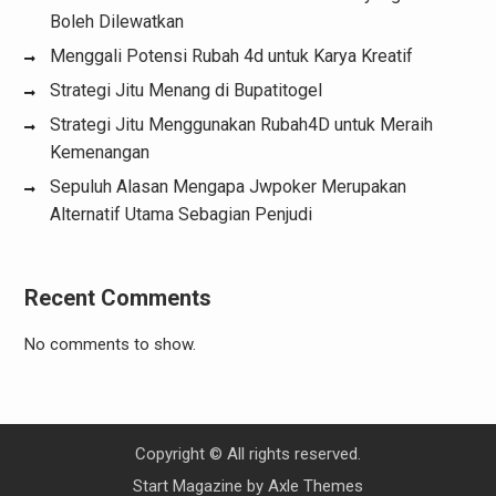
Boleh Dilewatkan
Menggali Potensi Rubah 4d untuk Karya Kreatif
Strategi Jitu Menang di Bupatitogel
Strategi Jitu Menggunakan Rubah4D untuk Meraih
Kemenangan
Sepuluh Alasan Mengapa Jwpoker Merupakan
Alternatif Utama Sebagian Penjudi
Recent Comments
No comments to show.
Copyright © All rights reserved.
Start Magazine by
Axle Themes