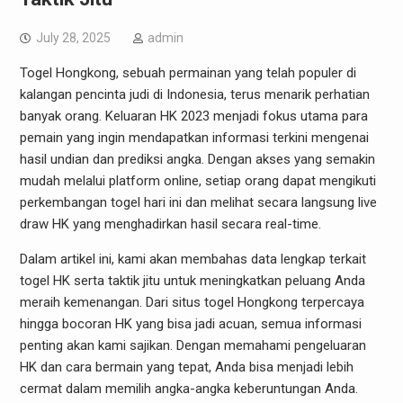
July 28, 2025
admin
Togel Hongkong, sebuah permainan yang telah populer di
kalangan pencinta judi di Indonesia, terus menarik perhatian
banyak orang. Keluaran HK 2023 menjadi fokus utama para
pemain yang ingin mendapatkan informasi terkini mengenai
hasil undian dan prediksi angka. Dengan akses yang semakin
mudah melalui platform online, setiap orang dapat mengikuti
perkembangan togel hari ini dan melihat secara langsung live
draw HK yang menghadirkan hasil secara real-time.
Dalam artikel ini, kami akan membahas data lengkap terkait
togel HK serta taktik jitu untuk meningkatkan peluang Anda
meraih kemenangan. Dari situs togel Hongkong terpercaya
hingga bocoran HK yang bisa jadi acuan, semua informasi
penting akan kami sajikan. Dengan memahami pengeluaran
HK dan cara bermain yang tepat, Anda bisa menjadi lebih
cermat dalam memilih angka-angka keberuntungan Anda.