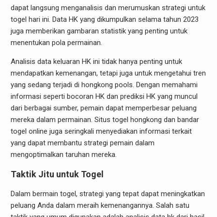
dapat langsung menganalisis dan merumuskan strategi untuk
togel hari ini. Data HK yang dikumpulkan selama tahun 2023
juga memberikan gambaran statistik yang penting untuk
menentukan pola permainan.
Analisis data keluaran HK ini tidak hanya penting untuk
mendapatkan kemenangan, tetapi juga untuk mengetahui tren
yang sedang terjadi di hongkong pools. Dengan memahami
informasi seperti bocoran HK dan prediksi HK yang muncul
dari berbagai sumber, pemain dapat memperbesar peluang
mereka dalam permainan. Situs togel hongkong dan bandar
togel online juga seringkali menyediakan informasi terkait
yang dapat membantu strategi pemain dalam
mengoptimalkan taruhan mereka.
Taktik Jitu untuk Togel
Dalam bermain togel, strategi yang tepat dapat meningkatkan
peluang Anda dalam meraih kemenangannya. Salah satu