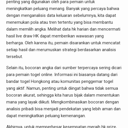
penting yang digunakan oleh para pemain untuk
meningkatkan peluang menang. Banyak yang percaya bahwa
dengan menganalisis data keluaran sebelumnya, kita dapat
menemukan pola atau tren tertentu yang bisa membantu
dalam memilih angka. Melihat data hk harian dan mencermati
hasil live draw HK dapat memberikan wawasan yang
berharga. Oleh karena itu, pemain disarankan untuk mencatat
setiap hasil dan merumuskan strategi berdasarkan analisis
tersebut.
Selain itu, bocoran angka dari sumber terpercaya sering dicari
para pemain togel online. Informasi ini biasanya datang dari
bandar togel Hongkong atau komunitas penggemar togel
yang aktif. Namun, penting untuk diingat bahwa tidak semua
bocoran akurat, sehingga kita harus bijak dalam menentukan
mana yang layak diikuti. Mengkombinasikan bocoran dengan
analisis pribadi bisa menjadi pendekatan yang lebih aman dan
dapat meningkatkan peluang kemenangan.
Akhirnya, untuk memperbesar kesempatan meraih hk prize,