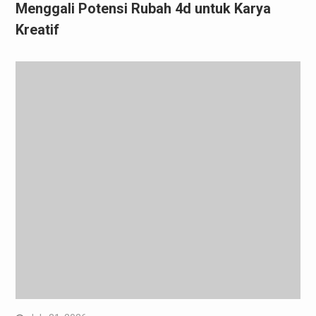
Menggali Potensi Rubah 4d untuk Karya
Kreatif