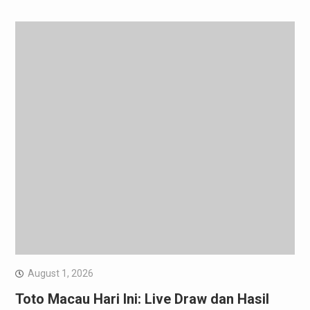
August 1, 2026
Toto Macau Hari Ini: Live Draw dan Hasil