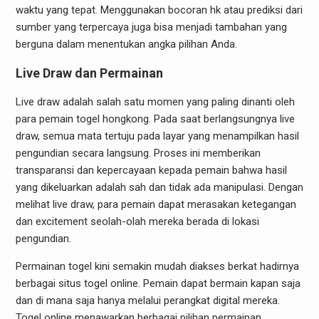
waktu yang tepat. Menggunakan bocoran hk atau prediksi dari
sumber yang terpercaya juga bisa menjadi tambahan yang
berguna dalam menentukan angka pilihan Anda.
Live Draw dan Permainan
Live draw adalah salah satu momen yang paling dinanti oleh
para pemain togel hongkong. Pada saat berlangsungnya live
draw, semua mata tertuju pada layar yang menampilkan hasil
pengundian secara langsung. Proses ini memberikan
transparansi dan kepercayaan kepada pemain bahwa hasil
yang dikeluarkan adalah sah dan tidak ada manipulasi. Dengan
melihat live draw, para pemain dapat merasakan ketegangan
dan excitement seolah-olah mereka berada di lokasi
pengundian.
Permainan togel kini semakin mudah diakses berkat hadirnya
berbagai situs togel online. Pemain dapat bermain kapan saja
dan di mana saja hanya melalui perangkat digital mereka.
Togel online menawarkan berbagai pilihan permainan,