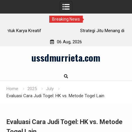
Breaking News
Strategi Jitu Menang di Bupatitogel
06 Aug, 2026
Skip
ussdmurrieta.com
to
content
Home
2025
July
Evaluasi Cara Judi Togel: HK vs. Metode Togel Lain
Evaluasi Cara Judi Togel: HK vs. Metode
Togel Lain