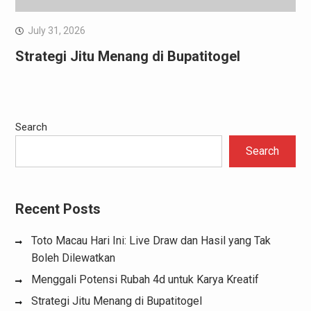
July 31, 2026
Strategi Jitu Menang di Bupatitogel
Search
Search
Recent Posts
Toto Macau Hari Ini: Live Draw dan Hasil yang Tak
Boleh Dilewatkan
Menggali Potensi Rubah 4d untuk Karya Kreatif
Strategi Jitu Menang di Bupatitogel