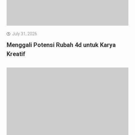
July 31, 2026
Menggali Potensi Rubah 4d untuk Karya
Kreatif