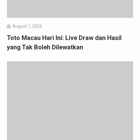
August 1, 2026
Toto Macau Hari Ini: Live Draw dan Hasil
yang Tak Boleh Dilewatkan