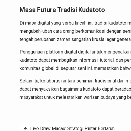
Masa Future Tradisi Kudatoto
Di masa digital yang serba lincah ini, tradisi kudato
mengubah-ubah cara orang berkomunikasi dengan seni da
tengah perubahan zaman sangatlah krusial agar gener
Penggunaan platform digital digital untuk mengenalka
kudatoto dapat membagikan informasi, tutorial, dan per
komunitas global di seputar seni ini, memastikan bahwa
Selain itu, kolaborasi antara seniman tradisional da
dapat menyaksikan bagaimana kudatoto dapat beradapta
masyarakat untuk melestarikan warisan budaya yang ber
Post
Live Draw Macau: Strategi Pintar Bertaruh