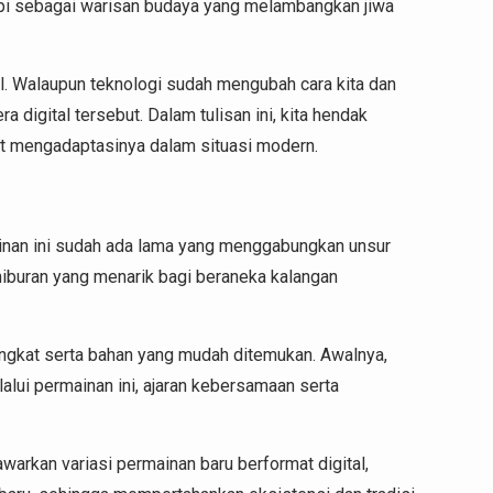
etapi sebagai warisan budaya yang melambangkan jiwa
al. Walaupun teknologi sudah mengubah cara kita dan
digital tersebut. Dalam tulisan ini, kita hendak
at mengadaptasinya dalam situasi modern.
mainan ini sudah ada lama yang menggabungkan unsur
hiburan yang menarik bagi beraneka kalangan
angkat serta bahan yang mudah ditemukan. Awalnya,
alui permainan ini, ajaran kebersamaan serta
arkan variasi permainan baru berformat digital,