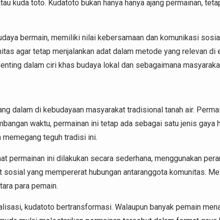
o atau kuda toto. Kudatoto bukan hanya hanya ajang permainan, t
budaya bermain, memiliki nilai kebersamaan dan komunikasi sosi
as agar tetap menjalankan adat dalam metode yang relevan di era 
penting dalam ciri khas budaya lokal dan sebagaimana masyarak
yang dalam di kebudayaan masyarakat tradisional tanah air. Per
mbangan waktu, permainan ini tetap ada sebagai satu jenis gaya 
 memegang teguh tradisi ini.
saat permainan ini dilakukan secara sederhana, menggunakan per
nt sosial yang mempererat hubungan antaranggota komunitas. Mel
tara para pemain.
isasi, kudatoto bertransformasi. Walaupun banyak pemain menaw