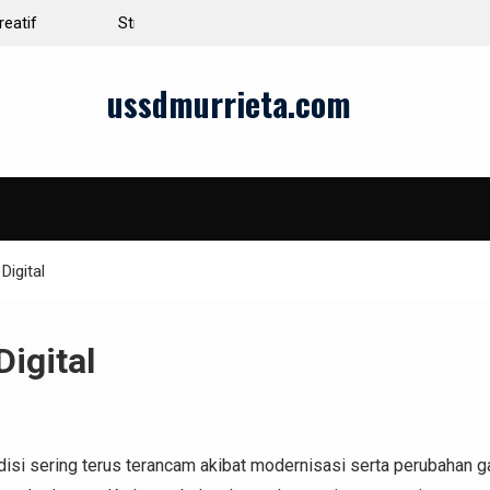
Strategi Jitu Menggunakan Rubah4D untuk Mera
Kemenangan
ussdmurrieta.com
Digital
igital
disi sering terus terancam akibat modernisasi serta perubahan ga