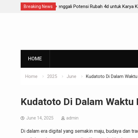
untuk Karya Kreatif
Strategi Jitu Menang di Bupatitogel
Breaking News
Skip
to
content
HOME
Home
2025
June
Kudatoto Di Dalam Waktu 
Kudatoto Di Dalam Waktu D
June 14, 2025
admin
Di dalam era digital yang semakin maju, budaya dan tra