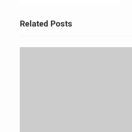
navigation
Related Posts