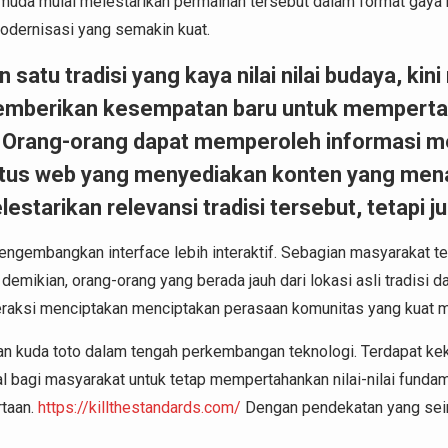
muda mulai melestarikan permainan tersebut dalam format gaya 
odernisasi yang semakin kuat.
atu tradisi yang kaya nilai nilai budaya, ki
memberikan kesempatan baru untuk mempertah
k. Orang-orang dapat memperoleh informasi 
situs web yang menyediakan konten yang menar
elestarikan relevansi tradisi tersebut, tetapi
mengembangkan interface lebih interaktif. Sebagian masyarakat
n demikian, orang-orang yang berada jauh dari lokasi asli tradis
eraksi menciptakan menciptakan perasaan komunitas yang kuat me
an kuda toto dalam tengah perkembangan teknologi. Terdapat ke
krusial bagi masyarakat untuk tetap mempertahankan nilai-nilai f
rtaan.
https://killthestandards.com/
Dengan pendekatan yang seiri