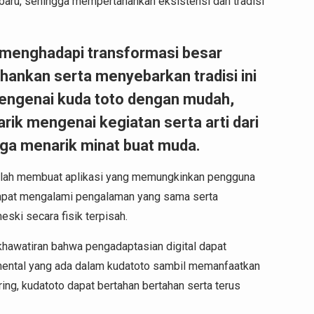
baru, sehingga mempertahankan eksistensi dan tradisi
ni menghadapi transformasi besar
ankan serta menyebarkan tradisi ini
mengenai kuda toto dengan mudah,
ik mengenai kegiatan serta arti dari
 juga menarik minat buat muda.
 telah membuat aplikasi yang memungkinkan pengguna
i dapat mengalami pengalaman yang sama serta
ski secara fisik terpisah.
khawatiran bahwa pengadaptasian digital dapat
undamental yang ada dalam kudatoto sambil memanfaatkan
ng, kudatoto dapat bertahan bertahan serta terus