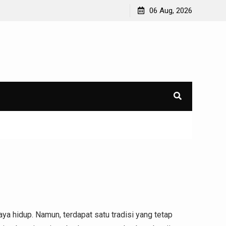
ih
Toto Macau Hari Ini: Live Draw dan Hasil yang Tak
06 Aug, 2026
Boleh Dilewatkan
ya hidup. Namun, terdapat satu tradisi yang tetap