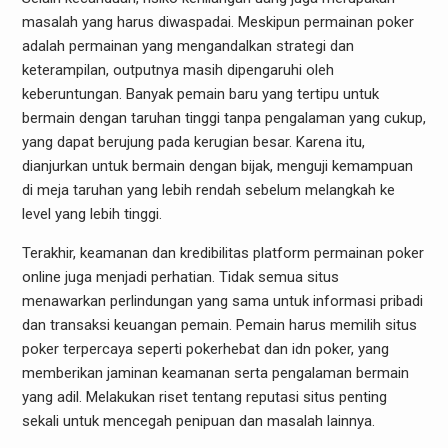
masalah yang harus diwaspadai. Meskipun permainan poker
adalah permainan yang mengandalkan strategi dan
keterampilan, outputnya masih dipengaruhi oleh
keberuntungan. Banyak pemain baru yang tertipu untuk
bermain dengan taruhan tinggi tanpa pengalaman yang cukup,
yang dapat berujung pada kerugian besar. Karena itu,
dianjurkan untuk bermain dengan bijak, menguji kemampuan
di meja taruhan yang lebih rendah sebelum melangkah ke
level yang lebih tinggi.
Terakhir, keamanan dan kredibilitas platform permainan poker
online juga menjadi perhatian. Tidak semua situs
menawarkan perlindungan yang sama untuk informasi pribadi
dan transaksi keuangan pemain. Pemain harus memilih situs
poker terpercaya seperti pokerhebat dan idn poker, yang
memberikan jaminan keamanan serta pengalaman bermain
yang adil. Melakukan riset tentang reputasi situs penting
sekali untuk mencegah penipuan dan masalah lainnya.