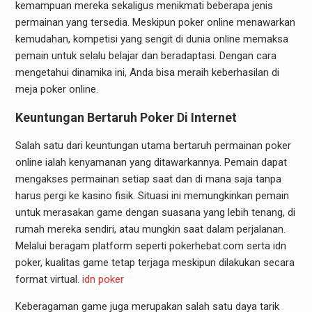
kemampuan mereka sekaligus menikmati beberapa jenis
permainan yang tersedia. Meskipun poker online menawarkan
kemudahan, kompetisi yang sengit di dunia online memaksa
pemain untuk selalu belajar dan beradaptasi. Dengan cara
mengetahui dinamika ini, Anda bisa meraih keberhasilan di
meja poker online.
Keuntungan Bertaruh Poker Di Internet
Salah satu dari keuntungan utama bertaruh permainan poker
online ialah kenyamanan yang ditawarkannya. Pemain dapat
mengakses permainan setiap saat dan di mana saja tanpa
harus pergi ke kasino fisik. Situasi ini memungkinkan pemain
untuk merasakan game dengan suasana yang lebih tenang, di
rumah mereka sendiri, atau mungkin saat dalam perjalanan.
Melalui beragam platform seperti pokerhebat.com serta idn
poker, kualitas game tetap terjaga meskipun dilakukan secara
format virtual.
idn poker
Keberagaman game juga merupakan salah satu daya tarik