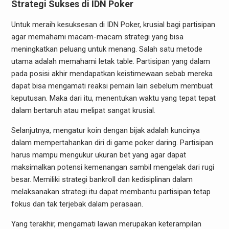
Strategi Sukses di IDN Poker
Untuk meraih kesuksesan di IDN Poker, krusial bagi partisipan
agar memahami macam-macam strategi yang bisa
meningkatkan peluang untuk menang. Salah satu metode
utama adalah memahami letak table. Partisipan yang dalam
pada posisi akhir mendapatkan keistimewaan sebab mereka
dapat bisa mengamati reaksi pemain lain sebelum membuat
keputusan. Maka dari itu, menentukan waktu yang tepat tepat
dalam bertaruh atau melipat sangat krusial.
Selanjutnya, mengatur koin dengan bijak adalah kuncinya
dalam mempertahankan diri di game poker daring. Partisipan
harus mampu mengukur ukuran bet yang agar dapat
maksimalkan potensi kemenangan sambil mengelak dari rugi
besar. Memiliki strategi bankroll dan kedisiplinan dalam
melaksanakan strategi itu dapat membantu partisipan tetap
fokus dan tak terjebak dalam perasaan.
Yang terakhir, mengamati lawan merupakan keterampilan