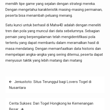
memilih tipe game yang sejalan dengan strategi mereka.
Dengan mengetahui karakteristik masing-masing permainan,
peserta bisa menambah peluang menang.
Satu kunci untuk berhasil di Maha4D adalah dengan meneliti
tren dan pola yang muncul dari data sebelumnya. Sebagian
pemain yang berpengalaman telah mengidentifikasi pola
tertentu yang dapat membantu dalam meramalkan hasil di
masa mendatang. Dengan memanfaatkan data historis dan
mempelajari angka-angka yang sering ditemui, peserta dapat
menyusun taktik yang lebih matang dan matang
Post
Jeniustoto: Situs Terunggul bagi Lovers Togel di
navigation
Nusantara
Cerita Sukses: Dari Togel Hongkong ke Kemenangan
Besar