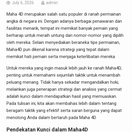
July 6, 2026
admin
Maha 4D merupakan salah satu populer di ranah permainan
angka di negara ini. Dengan adanya berbagai penawaran dan
fasilitas menarik, tempat ini memikat banyak pemain yang
berharap untuk meraih untung dari nomor-nomor yang dipilih
oleh mereka. Selain menyediakan beraneka tipe permainan,
Maha4D pun dikenal karena strategi yang tepat dalam
memikat hati pemain serta menjaga keterlibatan mereka.
Untuk mereka yang ingin masuk lebih jauh ke ranah Maha4D,
penting untuk memahami sejumlah taktik untuk menambah
peluang menang. Tidak hanya sekadar mengandalkan hoki,
melainkan juga penerapan strategi dan analisis yang cermat
adalah kunci dalam mendapatkan hasil yang memuaskan.
Pada tulisan ini, kita akan membahas lebih dalam tentang
beragam taktik yang efektif serta saran berguna yang dapat
menolong Anda dalam bertaruh pada Maha 4D.
Pendekatan Kunci dalam Maha4D