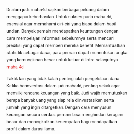
Di alam judi, maha4d sajikan berbagai peluang dalam
menggapai keberhasilan. Untuk sukses pada maha 4d,
esensial agar memahami ciri-ciri yang biasa dalam hasil
undian. Banyak pemain mendapatkan keuntungan dengan
cara mempelajari informasi sebelumnya serta mencari
prediksi yang dapat memberi mereka benefit. Memanfaatkan
statistik sebagai dasar, para pemain dapat menentukan angka
yang kemungkinan besar untuk keluar di lotre selanjutnya.
maha 4d
Taktik lain yang tidak kalah penting ialah pengelolaan dana.
Ketika berinvestasi dalam judi maha4d, penting sekali agar
memiliki rencana keuangan yang baik. Judi wajib memutuskan
berapa banyak uang yang siap rela diinvestasikan serta
jumlah yang ingin ditargetkan. Dengan cara menyusun
keuangan secara cerdas, pemain bisa menghindari kerugian
besar dan meningkatkan kesempatan bagi mendapatkan
profit dalam durasi lama.