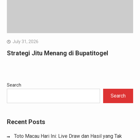
July 31, 2026
Strategi Jitu Menang di Bupatitogel
Search
Search
Recent Posts
Toto Macau Hari Ini: Live Draw dan Hasil yang Tak