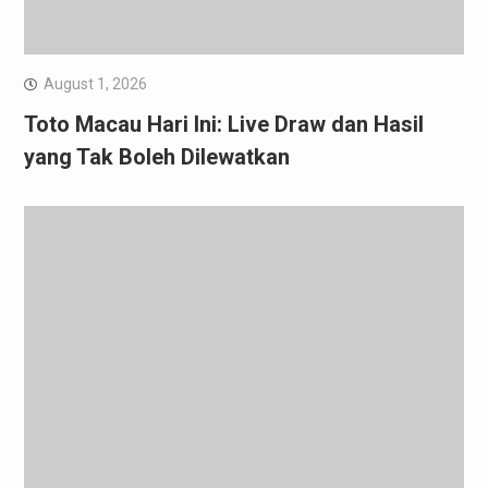
August 1, 2026
Toto Macau Hari Ini: Live Draw dan Hasil
yang Tak Boleh Dilewatkan