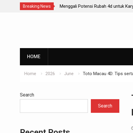
nsi Rubah 4d untuk Karya Kreatif
Strategi Jitu Menang di 
Breaking News
Skip
to
content
HOME
Home
2026
June
Toto Macau 4D: Tips ser
Search
Search
Recent Posts