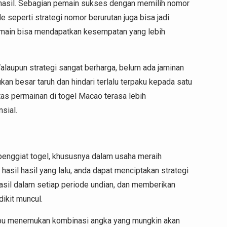
p hasil. Sebagian pemain sukses dengan memilih nomor
seperti strategi nomor berurutan juga bisa jadi
pemain bisa mendapatkan kesempatan yang lebih
alaupun strategi sangat berharga, belum ada jaminan
kan besar taruh dan hindari terlalu terpaku kepada satu
tas permainan di togel Macao terasa lebih
sial.
 penggiat togel, khususnya dalam usaha meraih
asil hasil yang lalu, anda dapat menciptakan strategi
-hasil dalam setiap periode undian, dan memberikan
ikit muncul.
mpu menemukan kombinasi angka yang mungkin akan