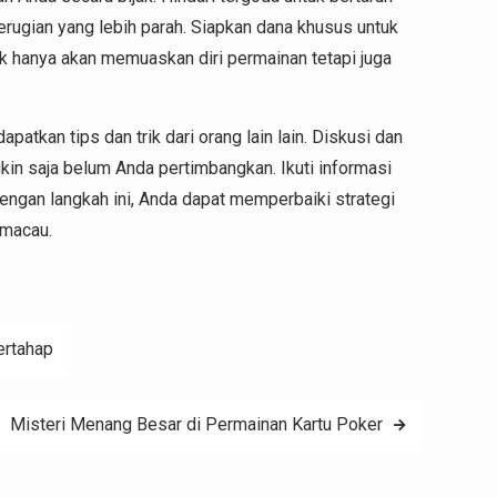
rugian yang lebih parah. Siapkan dana khusus untuk
ak hanya akan memuaskan diri permainan tetapi juga
atkan tips dan trik dari orang lain lain. Diskusi dan
in saja belum Anda pertimbangkan. Ikuti informasi
Dengan langkah ini, Anda dapat memperbaiki strategi
 macau.
ertahap
Misteri Menang Besar di Permainan Kartu Poker