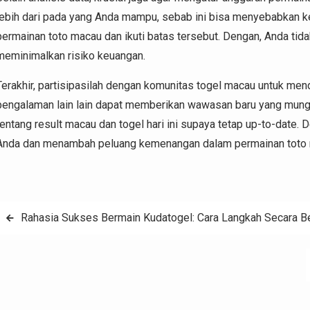
lebih dari pada yang Anda mampu, sebab ini bisa menyebabkan ke
permainan toto macau dan ikuti batas tersebut. Dengan, Anda tid
meminimalkan risiko keuangan.
Terakhir, partisipasilah dengan komunitas togel macau untuk mendap
pengalaman lain lain dapat memberikan wawasan baru yang mungk
tentang result macau dan togel hari ini supaya tetap up-to-date. 
Anda dan menambah peluang kemenangan dalam permainan toto
Post
Rahasia Sukses Bermain Kudatogel: Cara Langkah Secara B
navigation