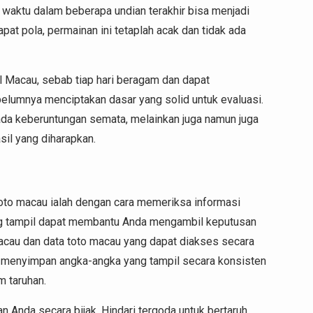
 waktu dalam beberapa undian terakhir bisa menjadi
pat pola, permainan ini tetaplah acak dan tidak ada
 Macau, sebab tiap hari beragam dan dapat
ebelumnya menciptakan dasar yang solid untuk evaluasi.
pada keberuntungan semata, melainkan juga namun juga
il yang diharapkan.
oto macau ialah dengan cara memeriksa informasi
ring tampil dapat membantu Anda mengambil keputusan
cau dan data toto macau yang dapat diakses secara
gar menyimpan angka-angka yang tampil secara konsisten
 taruhan.
an Anda secara bijak. Hindari tergoda untuk bertaruh