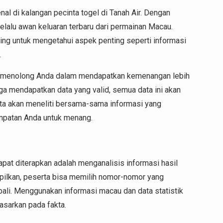
al di kalangan pecinta togel di Tanah Air. Dengan
lalu awan keluaran terbaru dari permainan Macau.
ng untuk mengetahui aspek penting seperti informasi
.
apat menolong Anda dalam mendapatkan kemenangan lebih
gga mendapatkan data yang valid, semua data ini akan
Kita akan meneliti bersama-sama informasi yang
mpatan Anda untuk menang.
pat diterapkan adalah menganalisis informasi hasil
mpilkan, peserta bisa memilih nomor-nomor yang
ali. Menggunakan informasi macau dan data statistik
asarkan pada fakta.