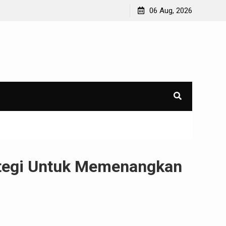
4D untuk Meraih
Toto Macau Hari Ini: Live Draw dan Hasil yan
06 Aug, 2026
Boleh Dilewatkan
rategi Untuk Memenangkan