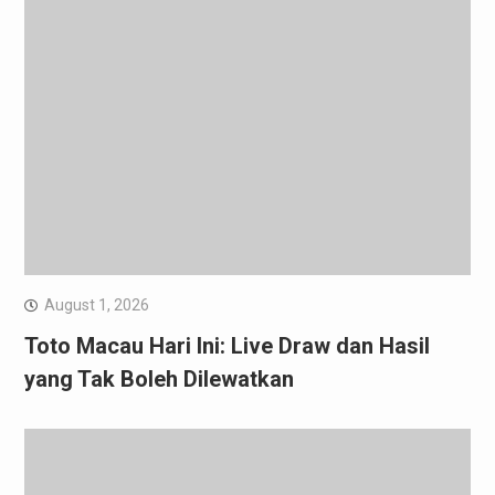
August 1, 2026
Toto Macau Hari Ini: Live Draw dan Hasil
yang Tak Boleh Dilewatkan