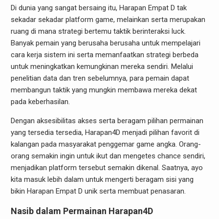
Di dunia yang sangat bersaing itu, Harapan Empat D tak
sekadar sekadar platform game, melainkan serta merupakan
ruang di mana strategi bertemu taktik berinteraksi luck.
Banyak pemain yang berusaha berusaha untuk mempelajari
cara kerja sistem ini serta memanfaatkan strategi berbeda
untuk meningkatkan kemungkinan mereka sendiri. Melalui
penelitian data dan tren sebelumnya, para pemain dapat
membangun taktik yang mungkin membawa mereka dekat
pada keberhasilan.
Dengan aksesibilitas akses serta beragam pilihan permainan
yang tersedia tersedia, Harapan4D menjadi pilihan favorit di
kalangan pada masyarakat penggemar game angka. Orang-
orang semakin ingin untuk ikut dan mengetes chance sendiri,
menjadikan platform tersebut semakin dikenal. Saatnya, ayo
kita masuk lebih dalam untuk mengerti beragam sisi yang
bikin Harapan Empat D unik serta membuat penasaran.
Nasib dalam Permainan Harapan4D