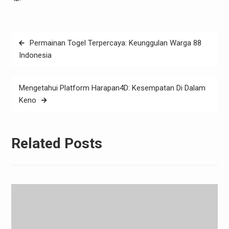
Post
Permainan Togel Terpercaya: Keunggulan Warga 88
navigation
Indonesia
Mengetahui Platform Harapan4D: Kesempatan Di Dalam
Keno
Related Posts