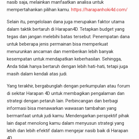
nasib saja, melainkan manfaatkan analisa untuk
mempertahankan pilihan kamu.
https://harapanhoki4d.com/
Selain itu, pengelolaan dana juga merupakan faktor utama
dalam taktik bertaruh di Harapan4D. Tetapkan budget yang
tegas dan jangan melebihi batas tersebut. Penempatan dana
untuk beberapa jenis permainan bisa memperkuat
menurunkan ancaman dan memberikan lebih banyak
kesempatan untuk mendapatkan keberhasilan. Sehingga,
Anda tidak hanya bertaruh dengan lebih hati-hati, tetapi juga
masih dalam kendali atas judi.
Yang terakhir, bergabunglah dengan perkumpulan atau forum
di sekitar Harapan 4D untuk membagikan pengalaman dan
strategi dengan petaruh lain. Perbincangan dan berbagi
informasi bisa menawarkan wawasan tambahan yang
bermanfaat untuk judi kamu. Mendengarkan perspektif pihak
lain dapat menolong kamu dalam menyusun strategi yang
lebih dan lebih efektif dalam mengejar nasib baik di Harapan
4D.