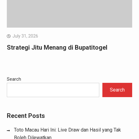
July 31, 2026
Strategi Jitu Menang di Bupatitogel
Search
Search
Recent Posts
Toto Macau Hari Ini: Live Draw dan Hasil yang Tak
Boleh Dilewatkan