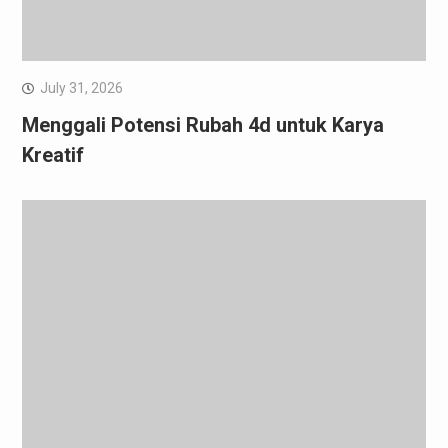
July 31, 2026
Menggali Potensi Rubah 4d untuk Karya
Kreatif