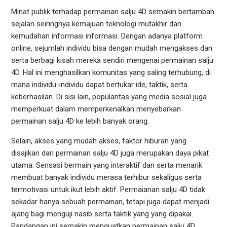
Minat publik terhadap permainan salju 4D semakin bertambah
sejalan seiringnya kemajuan teknologi mutakhir dan
kemudahan informasi informasi. Dengan adanya platform
online, sejumlah individu bisa dengan mudah mengakses dan
serta berbagi kisah mereka sendiri mengenai permainan salju
4D. Hal ini menghasilkan komunitas yang saling terhubung, di
mana individu-individu dapat bertukar ide, taktik, serta
keberhasilan. Di sisi lain, popularitas yang media sosial juga
memperkuat dalam memperkenalkan menyebarkan
permainan salju 4D ke lebih banyak orang.
Selain, akses yang mudah akses, faktor hiburan yang
disajikan dari permainan salju 4D juga merupakan daya pikat
utama. Sensasi bermain yang interaktif dan serta menarik
membuat banyak individu merasa terhibur sekaligus serta
termotivasi untuk ikut lebih aktif. Permaianan salju 4D tidak
sekadar hanya sebuah permainan, tetapi juga dapat menjadi
ajang bagi menguji nasib serta taktik yang yang dipakai.
Pandangan ini semakin menguatkan permainan salju 4D