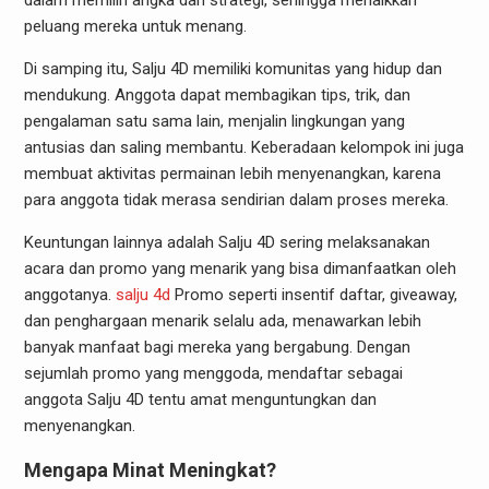
dalam memilih angka dan strategi, sehingga menaikkan
peluang mereka untuk menang.
Di samping itu, Salju 4D memiliki komunitas yang hidup dan
mendukung. Anggota dapat membagikan tips, trik, dan
pengalaman satu sama lain, menjalin lingkungan yang
antusias dan saling membantu. Keberadaan kelompok ini juga
membuat aktivitas permainan lebih menyenangkan, karena
para anggota tidak merasa sendirian dalam proses mereka.
Keuntungan lainnya adalah Salju 4D sering melaksanakan
acara dan promo yang menarik yang bisa dimanfaatkan oleh
anggotanya.
salju 4d
Promo seperti insentif daftar, giveaway,
dan penghargaan menarik selalu ada, menawarkan lebih
banyak manfaat bagi mereka yang bergabung. Dengan
sejumlah promo yang menggoda, mendaftar sebagai
anggota Salju 4D tentu amat menguntungkan dan
menyenangkan.
Mengapa Minat Meningkat?