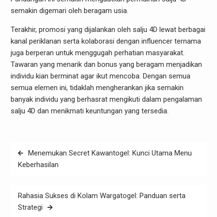
semakin digemari oleh beragam usia.
Terakhir, promosi yang dijalankan oleh salju 4D lewat berbagai
kanal periklanan serta kolaborasi dengan influencer ternama
juga berperan untuk menggugah perhatian masyarakat.
Tawaran yang menarik dan bonus yang beragam menjadikan
individu kian berminat agar ikut mencoba. Dengan semua
semua elemen ini, tidaklah mengherankan jika semakin
banyak individu yang berhasrat mengikuti dalam pengalaman
salju 4D dan menikmati keuntungan yang tersedia.
Post
Menemukan Secret Kawantogel: Kunci Utama Menu
navigation
Keberhasilan
Rahasia Sukses di Kolam Wargatogel: Panduan serta
Strategi