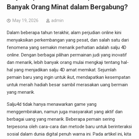
Banyak Orang Minat dalam Bergabung?
May 19, 2026
admin
Dalam beberapa tahun terakhir, alam perjudian online kini
menyaksikan perkembangan yang pesat, dan salah satu dari
fenomena yang semakin menarik perhatian adalah salju 4D
online. Dengan berbagai pilihan permainan judi yang inovatif
dan menarik, lebih banyak orang mulai mengkaji tentang hal-
hal yang menjadikan salju 4D amat memikat. Sejumlah
pemain baru yang ingin untuk ikut, mendapatkan kesempatan
untuk meraih hadiah besar sambil merasakan uang bermain
yang menarik.
Salju4d tidak hanya menawarkan game yang
menggembirakan, namun juga masyarakat yang aktif dan
berbagai uang yang menarik. Beberapa pemain sering
terpesona oleh cara-cara dan metode baru untuk berinteraksi
sosial dalam dunia digital penuh warna ini. Pada artikel ini, kita