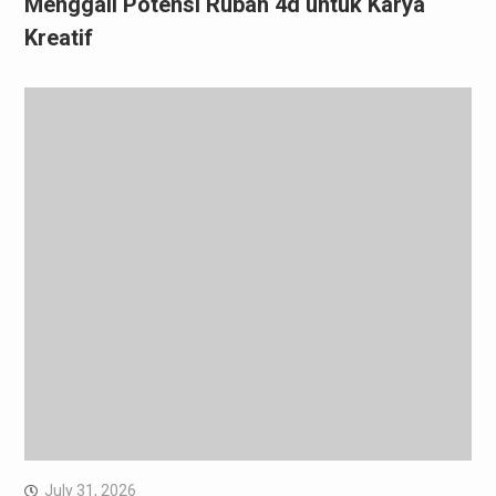
Menggali Potensi Rubah 4d untuk Karya
Kreatif
July 31, 2026