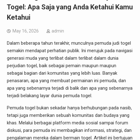
Togel: Apa Saja yang Anda Ketahui Kamu
Ketahui
May 16, 2026
admin
Dalam beberapa tahun terakhir, munculnya pemuda judi togel
semakin mendapat perhatian publik. Ini merujuk pada navigasi
generasi muda yang terlibat dalam terlibat dalam dunia
perjudian togel, baik sebagai pemain maupun maupun
sebagai bagian dari komunitas yang lebih luas. Banyak
penasaran, apa yang membuat permainan ini pemuda, dan
apa yang sebenarnya terjadi di balik dan apa yang sebenarnya
terjadi belakang layar dunia pemuda togel.
Pemuda togel bukan sekadar hanya berhubungan pada nasib,
tetapi juga memberikan sebuah komunitas dan budaya yang
khas. Melalui berbagai platform media sosial sampai forum
diskusi, para pemuda ini membagikan informasi, strategi, dan
pengalaman mereka dalam bermain togel. Artikel ini bertujuan