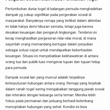
Pertumbuhan dunia togel di kalangan pemuda menghadirkan
dampak yg cukup signifikan pada pergerakan sosial di
masyarakat. Banyaknya remaja yang terlibat dalam aktivitas
ini tidak hanya demi hiburan semata, tetapi juga karena
desakan keuangan dan pengaruh lingkungan. Tendensi ini
kerap menghasilkan pergeseran nilai-nilai moral, di mana
sejumlah orang memandang bertugas dalam perjudian
sebagai solusi cepat untuk mendapatkan keberhasilan
keuangan. Situasi ini menyebabkan kekhawatiran di antara
orang tua dan publik luas mengenai tujuan dan tujuan hidup
para pemuda.
Dampak sosial lain yang muncul adalah terjadinya
keterputusan hubungan antara orang. Remaja yang terjebak
dalam ranah togel sering mengabaikan tanggung jawab sosial
dan interaksi dengan keluarga serta teman. Mereka lebih
fokus pada permainan dan peluang berhasil ketimbang
menciptakan hubungan yang sehat. Kondisi ini bisa