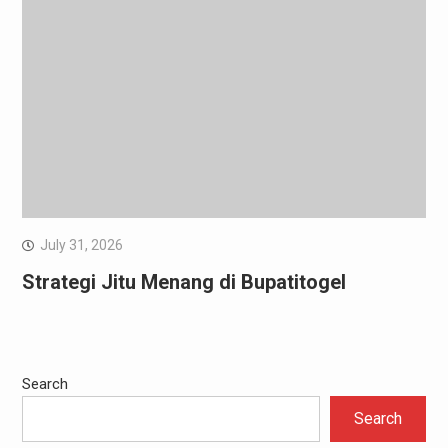
July 31, 2026
Strategi Jitu Menang di Bupatitogel
Search
Search