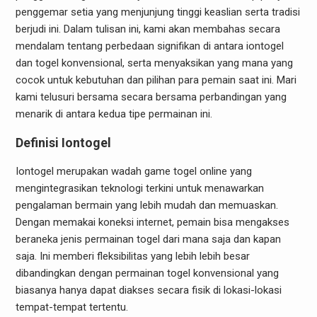
penggemar setia yang menjunjung tinggi keaslian serta tradisi
berjudi ini. Dalam tulisan ini, kami akan membahas secara
mendalam tentang perbedaan signifikan di antara iontogel
dan togel konvensional, serta menyaksikan yang mana yang
cocok untuk kebutuhan dan pilihan para pemain saat ini. Mari
kami telusuri bersama secara bersama perbandingan yang
menarik di antara kedua tipe permainan ini.
Definisi Iontogel
Iontogel merupakan wadah game togel online yang
mengintegrasikan teknologi terkini untuk menawarkan
pengalaman bermain yang lebih mudah dan memuaskan.
Dengan memakai koneksi internet, pemain bisa mengakses
beraneka jenis permainan togel dari mana saja dan kapan
saja. Ini memberi fleksibilitas yang lebih lebih besar
dibandingkan dengan permainan togel konvensional yang
biasanya hanya dapat diakses secara fisik di lokasi-lokasi
tempat-tempat tertentu.