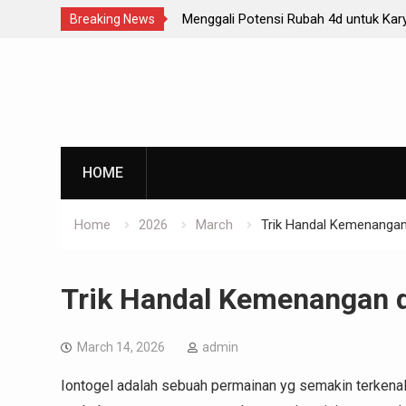
untuk Karya Kreatif
Strategi Jitu Menang di Bupatitogel
Breaking News
Skip
to
content
HOME
Home
2026
March
Trik Handal Kemenangan 
Trik Handal Kemenangan d
March 14, 2026
admin
Iontogel adalah sebuah permainan yg semakin terkenal