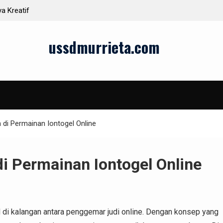
Strategi Jitu Menggunakan Rubah4D untuk Mera
Kemenangan
ussdmurrieta.com
di Permainan Iontogel Online
i Permainan Iontogel Online
 di kalangan antara penggemar judi online. Dengan konsep yang