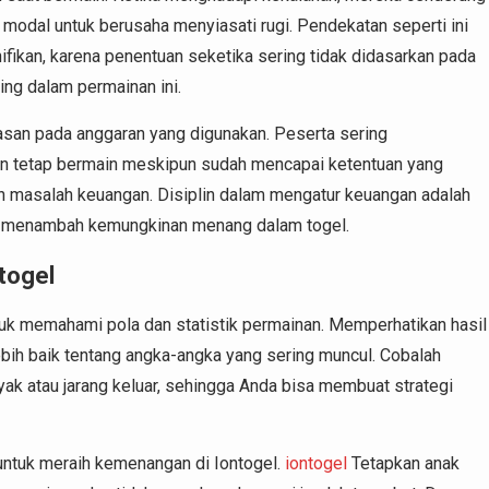
modal untuk berusaha menyiasati rugi. Pendekatan seperti ini
fikan, karena penentuan seketika sering tidak didasarkan pada
ing dalam permainan ini.
asan pada anggaran yang digunakan. Peserta sering
n tetap bermain meskipun sudah mencapai ketentuan yang
an masalah keuangan. Disiplin dalam mengatur keuangan adalah
uk menambah kemungkinan menang dalam togel.
togel
tuk memahami pola dan statistik permainan. Memperhatikan hasil
bih baik tentang angka-angka yang sering muncul. Cobalah
k atau jarang keluar, sehingga Anda bisa membuat strategi
untuk meraih kemenangan di Iontogel.
iontogel
Tetapkan anak