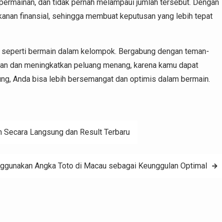
 permainan, dan tidak pernah melampaui jumlah tersebut. Dengan
ekanan finansial, sehingga membuat keputusan yang lebih tepat
in seperti bermain dalam kelompok. Bergabung dengan teman-
han dan meningkatkan peluang menang, karena kamu dapat
ung, Anda bisa lebih bersemangat dan optimis dalam bermain.
n Secara Langsung dan Result Terbaru
nggunakan Angka Toto di Macau sebagai Keunggulan Optimal