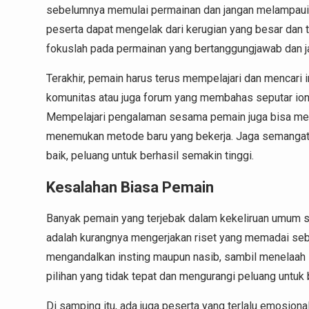
sebelumnya memulai permainan dan jangan melampaui li
peserta dapat mengelak dari kerugian yang besar dan 
fokuslah pada permainan yang bertanggungjawab dan j
Terakhir, pemain harus terus mempelajari dan mencari
komunitas atau juga forum yang membahas seputar ion
Mempelajari pengalaman sesama pemain juga bisa me
menemukan metode baru yang bekerja. Jaga semangat 
baik, peluang untuk berhasil semakin tinggi.
Kesalahan Biasa Pemain
Banyak pemain yang terjebak dalam kekeliruan umum saa
adalah kurangnya mengerjakan riset yang memadai se
mengandalkan insting maupun nasib, sambil menelaah i
pilihan yang tidak tepat dan mengurangi peluang untuk 
Di samping itu, ada juga peserta yang terlalu emosion