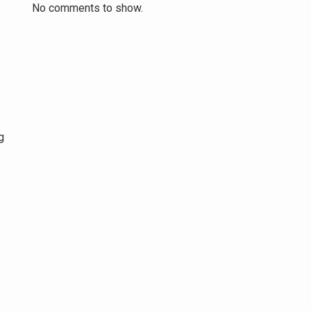
No comments to show.
g