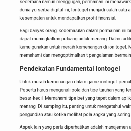
sederhana namun menggugah, permainan ini menawarka
dunia yg serba digital ini, Iontogel menjadi salah satu
kesempatan untuk mendapatkan profit finansial.
Bagi banyak orang, keberhasilan dalam permainan ini bu
dapat meningkatkan peluang untuk menang. Dalam arti
kamu gunakan untuk meraih kemenangan di ion togel. 
memahami dan mengoptimalkan t pengalaman bermain
Pendekatan Fundamental Iontogel
Untuk meraih kemenangan dalam game iontogel, pemah
Peserta harus mengenali pola dan tipe taruhan yang ter
besar-kecil. Memahami tipe bet yang tepat dalam apli
menang. Di samping itu, penting untuk mengetahui wakt
pengundian atau ketika melihat pola angka yang sering
Aspek lain yang perlu diperhatikan adalah manajemen 