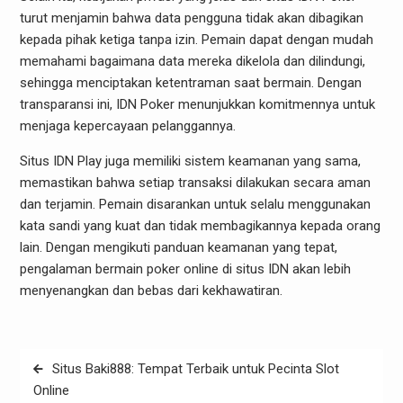
turut menjamin bahwa data pengguna tidak akan dibagikan
kepada pihak ketiga tanpa izin. Pemain dapat dengan mudah
memahami bagaimana data mereka dikelola dan dilindungi,
sehingga menciptakan ketentraman saat bermain. Dengan
transparansi ini, IDN Poker menunjukkan komitmennya untuk
menjaga kepercayaan pelanggannya.
Situs IDN Play juga memiliki sistem keamanan yang sama,
memastikan bahwa setiap transaksi dilakukan secara aman
dan terjamin. Pemain disarankan untuk selalu menggunakan
kata sandi yang kuat dan tidak membagikannya kepada orang
lain. Dengan mengikuti panduan keamanan yang tepat,
pengalaman bermain poker online di situs IDN akan lebih
menyenangkan dan bebas dari kekhawatiran.
Post
Situs Baki888: Tempat Terbaik untuk Pecinta Slot
navigation
Online