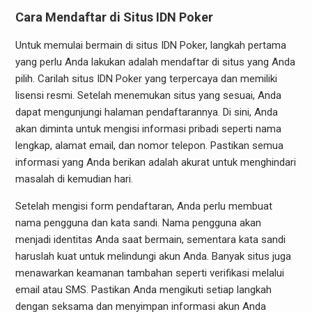
Cara Mendaftar di Situs IDN Poker
Untuk memulai bermain di situs IDN Poker, langkah pertama
yang perlu Anda lakukan adalah mendaftar di situs yang Anda
pilih. Carilah situs IDN Poker yang terpercaya dan memiliki
lisensi resmi. Setelah menemukan situs yang sesuai, Anda
dapat mengunjungi halaman pendaftarannya. Di sini, Anda
akan diminta untuk mengisi informasi pribadi seperti nama
lengkap, alamat email, dan nomor telepon. Pastikan semua
informasi yang Anda berikan adalah akurat untuk menghindari
masalah di kemudian hari.
Setelah mengisi form pendaftaran, Anda perlu membuat
nama pengguna dan kata sandi. Nama pengguna akan
menjadi identitas Anda saat bermain, sementara kata sandi
haruslah kuat untuk melindungi akun Anda. Banyak situs juga
menawarkan keamanan tambahan seperti verifikasi melalui
email atau SMS. Pastikan Anda mengikuti setiap langkah
dengan seksama dan menyimpan informasi akun Anda