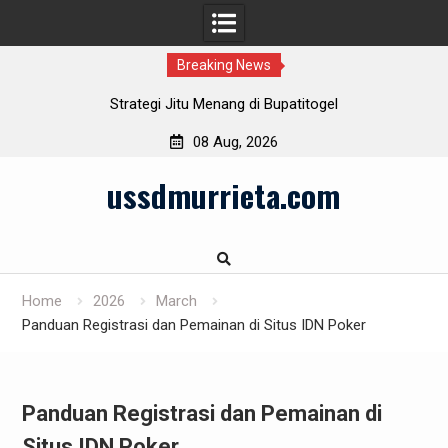
Breaking News
Strategi Jitu Menang di Bupatitogel
08 Aug, 2026
Skip
ussdmurrieta.com
to
content
Home
2026
March
Panduan Registrasi dan Pemainan di Situs IDN Poker
Panduan Registrasi dan Pemainan di
Situs IDN Poker