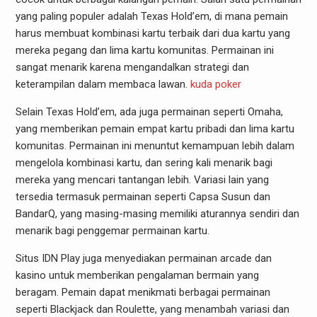
yang paling populer adalah Texas Hold’em, di mana pemain
harus membuat kombinasi kartu terbaik dari dua kartu yang
mereka pegang dan lima kartu komunitas. Permainan ini
sangat menarik karena mengandalkan strategi dan
keterampilan dalam membaca lawan.
kuda poker
Selain Texas Hold’em, ada juga permainan seperti Omaha,
yang memberikan pemain empat kartu pribadi dan lima kartu
komunitas. Permainan ini menuntut kemampuan lebih dalam
mengelola kombinasi kartu, dan sering kali menarik bagi
mereka yang mencari tantangan lebih. Variasi lain yang
tersedia termasuk permainan seperti Capsa Susun dan
BandarQ, yang masing-masing memiliki aturannya sendiri dan
menarik bagi penggemar permainan kartu.
Situs IDN Play juga menyediakan permainan arcade dan
kasino untuk memberikan pengalaman bermain yang
beragam. Pemain dapat menikmati berbagai permainan
seperti Blackjack dan Roulette, yang menambah variasi dan