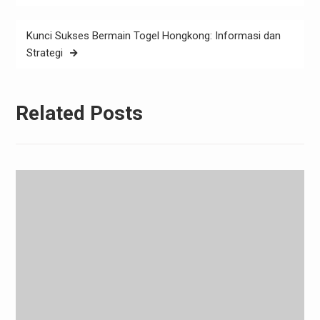
Kunci Sukses Bermain Togel Hongkong: Informasi dan
Strategi
Related Posts