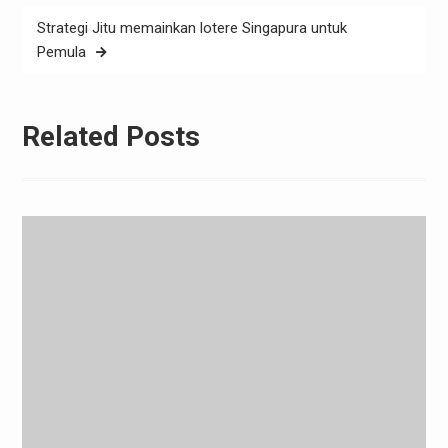
Strategi Jitu memainkan lotere Singapura untuk
Pemula
Related Posts