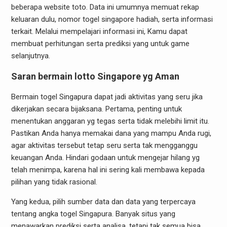
beberapa website toto. Data ini umumnya memuat rekap
keluaran dulu, nomor togel singapore hadiah, serta informasi
terkait. Melalui mempelajari informasi ini, Kamu dapat
membuat perhitungan serta prediksi yang untuk game
selanjutnya.
Saran bermain lotto Singapore yg Aman
Bermain togel Singapura dapat jadi aktivitas yang seru jika
dikerjakan secara bijaksana. Pertama, penting untuk
menentukan anggaran yg tegas serta tidak melebihi limit itu.
Pastikan Anda hanya memakai dana yang mampu Anda rugi,
agar aktivitas tersebut tetap seru serta tak mengganggu
keuangan Anda. Hindari godaan untuk mengejar hilang yg
telah menimpa, karena hal ini sering kali membawa kepada
pilihan yang tidak rasional.
Yang kedua, pilih sumber data dan data yang terpercaya
tentang angka togel Singapura. Banyak situs yang
menawarkan prediksi serta analisa, tetapi tak semua bisa