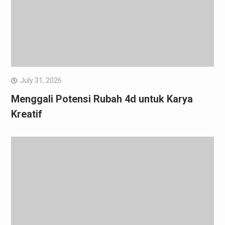
July 31, 2026
Menggali Potensi Rubah 4d untuk Karya
Kreatif