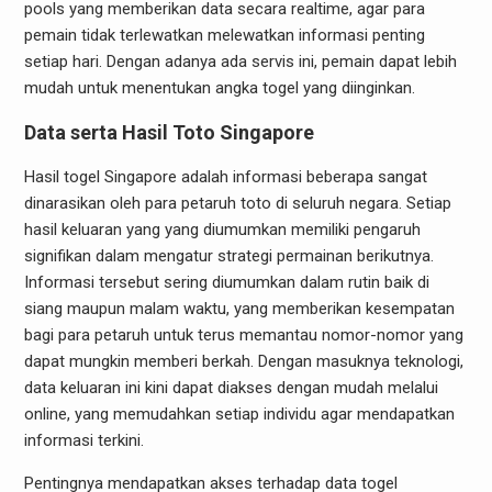
pools yang memberikan data secara realtime, agar para
pemain tidak terlewatkan melewatkan informasi penting
setiap hari. Dengan adanya ada servis ini, pemain dapat lebih
mudah untuk menentukan angka togel yang diinginkan.
Data serta Hasil Toto Singapore
Hasil togel Singapore adalah informasi beberapa sangat
dinarasikan oleh para petaruh toto di seluruh negara. Setiap
hasil keluaran yang yang diumumkan memiliki pengaruh
signifikan dalam mengatur strategi permainan berikutnya.
Informasi tersebut sering diumumkan dalam rutin baik di
siang maupun malam waktu, yang memberikan kesempatan
bagi para petaruh untuk terus memantau nomor-nomor yang
dapat mungkin memberi berkah. Dengan masuknya teknologi,
data keluaran ini kini dapat diakses dengan mudah melalui
online, yang memudahkan setiap individu agar mendapatkan
informasi terkini.
Pentingnya mendapatkan akses terhadap data togel