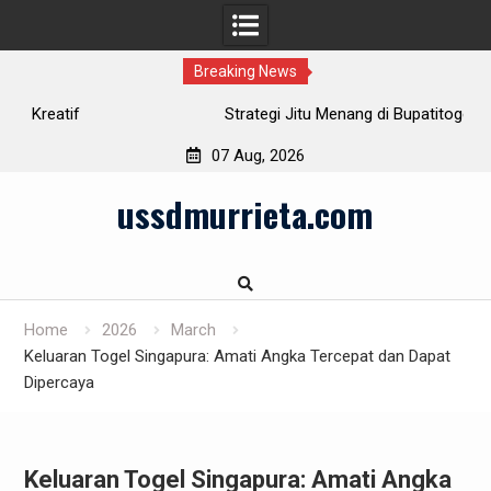
Breaking News
Strategi Jitu Menang di Bupatitogel
07 Aug, 2026
Skip
ussdmurrieta.com
to
content
Home
2026
March
Keluaran Togel Singapura: Amati Angka Tercepat dan Dapat
Dipercaya
Keluaran Togel Singapura: Amati Angka