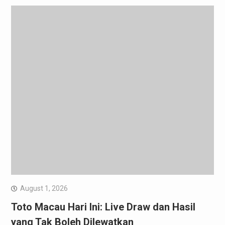
August 1, 2026
Toto Macau Hari Ini: Live Draw dan Hasil
yang Tak Boleh Dilewatkan