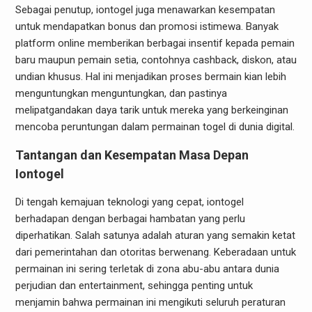
Sebagai penutup, iontogel juga menawarkan kesempatan
untuk mendapatkan bonus dan promosi istimewa. Banyak
platform online memberikan berbagai insentif kepada pemain
baru maupun pemain setia, contohnya cashback, diskon, atau
undian khusus. Hal ini menjadikan proses bermain kian lebih
menguntungkan menguntungkan, dan pastinya
melipatgandakan daya tarik untuk mereka yang berkeinginan
mencoba peruntungan dalam permainan togel di dunia digital.
Tantangan dan Kesempatan Masa Depan
Iontogel
Di tengah kemajuan teknologi yang cepat, iontogel
berhadapan dengan berbagai hambatan yang perlu
diperhatikan. Salah satunya adalah aturan yang semakin ketat
dari pemerintahan dan otoritas berwenang. Keberadaan untuk
permainan ini sering terletak di zona abu-abu antara dunia
perjudian dan entertainment, sehingga penting untuk
menjamin bahwa permainan ini mengikuti seluruh peraturan