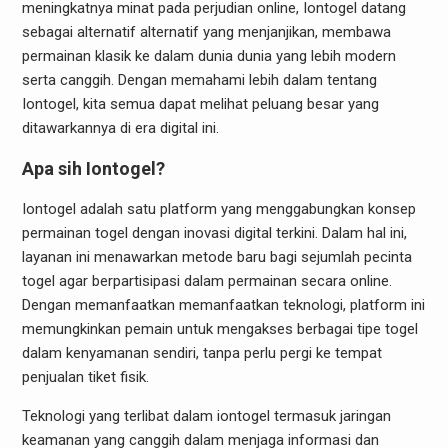
meningkatnya minat pada perjudian online, Iontogel datang
sebagai alternatif alternatif yang menjanjikan, membawa
permainan klasik ke dalam dunia dunia yang lebih modern
serta canggih. Dengan memahami lebih dalam tentang
Iontogel, kita semua dapat melihat peluang besar yang
ditawarkannya di era digital ini.
Apa sih Iontogel?
Iontogel adalah satu platform yang menggabungkan konsep
permainan togel dengan inovasi digital terkini. Dalam hal ini,
layanan ini menawarkan metode baru bagi sejumlah pecinta
togel agar berpartisipasi dalam permainan secara online.
Dengan memanfaatkan memanfaatkan teknologi, platform ini
memungkinkan pemain untuk mengakses berbagai tipe togel
dalam kenyamanan sendiri, tanpa perlu pergi ke tempat
penjualan tiket fisik.
Teknologi yang terlibat dalam iontogel termasuk jaringan
keamanan yang canggih dalam menjaga informasi dan