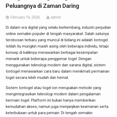
Peluangnya di Zaman Daring
February 16, 2026
admin
Di dalam era digital yang selalu berkembang, industri perjudian
online semakin populer di tengah masyarakat. Salah satunya
terobosan terbaru yang muncul di bidang ini adalah Iontogel.
Istilah itu mungkin masih asing oleh beberapa individu, tetapi
konsep di baliknya menawarkan berbagai kesempatan
menarik untuk beberapa penggemar togel. Dengan
menggunakan teknologi modern dan sarana digital, sistem
Iontogel menawarkan cara baru dalam menikmati permainan
togel secara lebih mudah dan hemat.
Sistem Iontogel atau togel ion merupakan metode yang
mengintegrasikan teknologi modern dalam pengalaman
bermain togel. Platform ini bukan hanya memberikan
kemudahan akses, namun juga menjanjikan keamanan serta
keterbukaan untuk para pemain. Di tengah semakin