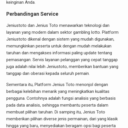
keinginan Anda.
Perbandingan Service
Jeniustoto dan Jenius Toto menawarkan teknologi dan
layanan yang modern dalam sektor gambling lotto. Platform
Jeniustoto dikenal dengan sistem yang mudah digunakan,
memungkinkan peserta untuk dengan mudah melakukan
taruhan dan mengakses informasi paling update tentang
pemasangan. Servis layanan pelanggan yang cepat tanggap
juga adalah nilai lebih Jeniustoto, memberikan bantuan yang
tanggap dan oberasi kepada seluruh pemain.
Sementara itu, Platform Jenius Toto menonjol dengan
berbagai kelebihan menarik yang meningkatkan kualitas
pengguna. Contohnya adalah fungsi analisis yang berbasis
pada data analisis, sehingga membantu peserta dalam
membuat pilihan taruhan. Di samping itu, Jenius Toto
memberikan pilihan diverse jenis permainan, dari yang klasik
hingga yang baru, menyediakan beragam opsi bagi peserta