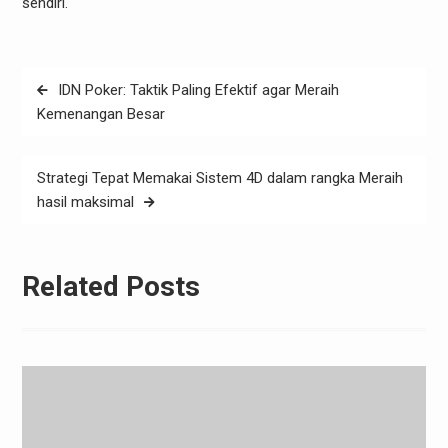
sendiri.
Post
IDN Poker: Taktik Paling Efektif agar Meraih
navigation
Kemenangan Besar
Strategi Tepat Memakai Sistem 4D dalam rangka Meraih
hasil maksimal
Related Posts