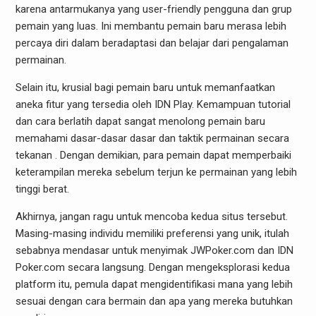
karena antarmukanya yang user-friendly pengguna dan grup
pemain yang luas. Ini membantu pemain baru merasa lebih
percaya diri dalam beradaptasi dan belajar dari pengalaman
permainan.
Selain itu, krusial bagi pemain baru untuk memanfaatkan
aneka fitur yang tersedia oleh IDN Play. Kemampuan tutorial
dan cara berlatih dapat sangat menolong pemain baru
memahami dasar-dasar dasar dan taktik permainan secara
tekanan . Dengan demikian, para pemain dapat memperbaiki
keterampilan mereka sebelum terjun ke permainan yang lebih
tinggi berat.
Akhirnya, jangan ragu untuk mencoba kedua situs tersebut.
Masing-masing individu memiliki preferensi yang unik, itulah
sebabnya mendasar untuk menyimak JWPoker.com dan IDN
Poker.com secara langsung. Dengan mengeksplorasi kedua
platform itu, pemula dapat mengidentifikasi mana yang lebih
sesuai dengan cara bermain dan apa yang mereka butuhkan