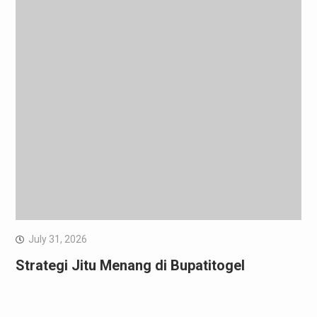
July 31, 2026
Strategi Jitu Menang di Bupatitogel