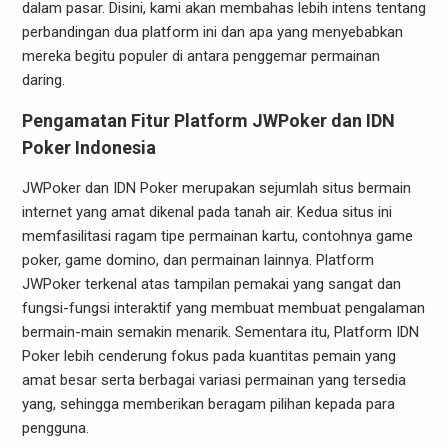
dalam pasar. Disini, kami akan membahas lebih intens tentang
perbandingan dua platform ini dan apa yang menyebabkan
mereka begitu populer di antara penggemar permainan
daring.
Pengamatan Fitur Platform JWPoker dan IDN
Poker Indonesia
JWPoker dan IDN Poker merupakan sejumlah situs bermain
internet yang amat dikenal pada tanah air. Kedua situs ini
memfasilitasi ragam tipe permainan kartu, contohnya game
poker, game domino, dan permainan lainnya. Platform
JWPoker terkenal atas tampilan pemakai yang sangat dan
fungsi-fungsi interaktif yang membuat membuat pengalaman
bermain-main semakin menarik. Sementara itu, Platform IDN
Poker lebih cenderung fokus pada kuantitas pemain yang
amat besar serta berbagai variasi permainan yang tersedia
yang, sehingga memberikan beragam pilihan kepada para
pengguna.