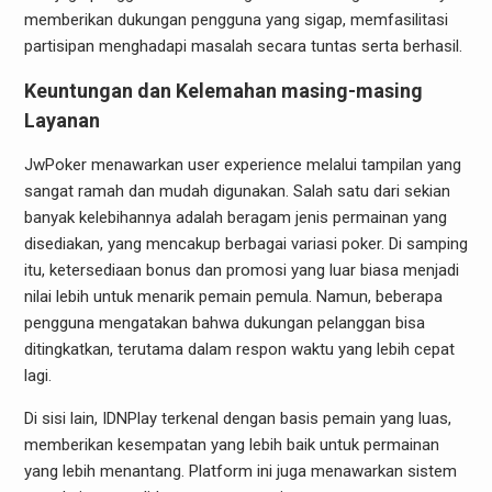
memberikan dukungan pengguna yang sigap, memfasilitasi
partisipan menghadapi masalah secara tuntas serta berhasil.
Keuntungan dan Kelemahan masing-masing
Layanan
JwPoker menawarkan user experience melalui tampilan yang
sangat ramah dan mudah digunakan. Salah satu dari sekian
banyak kelebihannya adalah beragam jenis permainan yang
disediakan, yang mencakup berbagai variasi poker. Di samping
itu, ketersediaan bonus dan promosi yang luar biasa menjadi
nilai lebih untuk menarik pemain pemula. Namun, beberapa
pengguna mengatakan bahwa dukungan pelanggan bisa
ditingkatkan, terutama dalam respon waktu yang lebih cepat
lagi.
Di sisi lain, IDNPlay terkenal dengan basis pemain yang luas,
memberikan kesempatan yang lebih baik untuk permainan
yang lebih menantang. Platform ini juga menawarkan sistem