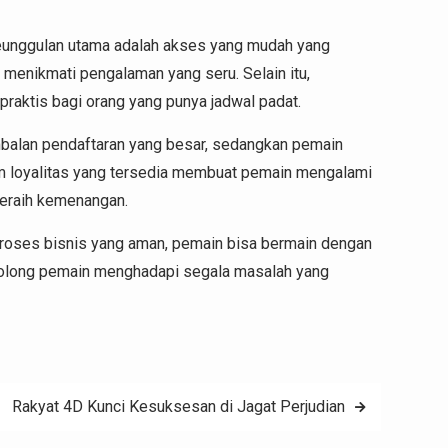
keunggulan utama adalah akses yang mudah yang
menikmati pengalaman yang seru. Selain itu,
raktis bagi orang yang punya jadwal padat.
mbalan pendaftaran yang besar, sedangkan pemain
am loyalitas yang tersedia membuat pemain mengalami
 meraih kemenangan.
 proses bisnis yang aman, pemain bisa bermain dengan
enolong pemain menghadapi segala masalah yang
Rakyat 4D Kunci Kesuksesan di Jagat Perjudian