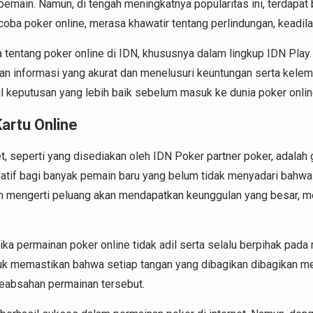
emain. Namun, di tengah meningkatnya popularitas ini, terdapat 
ba poker online, merasa khawatir tentang perlindungan, keadilan
ta tentang poker online di IDN, khususnya dalam lingkup IDN Pl
kan informasi yang akurat dan menelusuri keuntungan serta kele
 keputusan yang lebih baik sebelum masuk ke dunia poker onlin
artu Online
net, seperti yang disediakan oleh IDN Poker partner poker, adal
tif bagi banyak pemain baru yang belum tidak menyadari bahwasa
n mengerti peluang akan mendapatkan keunggulan yang besar, mes
ika permainan poker online tidak adil serta selalu berpihak pada 
ntuk memastikan bahwa setiap tangan yang dibagikan dibagikan 
keabsahan permainan tersebut.