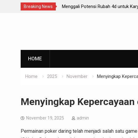
ali Potensi Rubah 4d untuk Karya Kreatif
Strategi Jitu Me
Breaking News
Skip
to
content
HOME
Home
2025
November
Menyingkap Keperca
Menyingkap Kepercayaan d
November 19, 2025
admin
Permainan poker daring telah menjadi salah satu game y