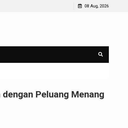
ntuk Meraih
Toto Macau Hari Ini: Live Draw dan Hasil yang Ta
08 Aug, 2026
Boleh Dilewatkan
an dengan Peluang Menang