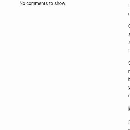
No comments to show.