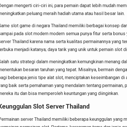
Dengan mengerti ciri-ciri ini, para pemain dapat lebih mudah mem
meningkatkan peluang meraih hadiah utama atau hasil besar lain.
Game slot game di negara Thailand memiliki berbagai konsep dan 
sampai pada slot modern modern semua punya fitur serta bonus y
server Thailand karena nama serta kualitas permainannya yang ter
terbuka menjadi katanya; daya tarik yang unik untuk pemain slot di 
Salah satu strategi dalam meningkatkan kemungkinan menang dal
menentukan besaran taruhan yang tepat. Misalnya, bermain deng
bagi beberapa jenis tipe alat slot, menciptakan keseimbangan di 
yang baik serta pemahaman yang mendalam tentang permainan, 
mereka itu dan bisa memperoleh keuntungan yang diinginkan.
Keunggulan Slot Server Thailand
Permainan server Thailand memiliki beberapa keunggulan yang 