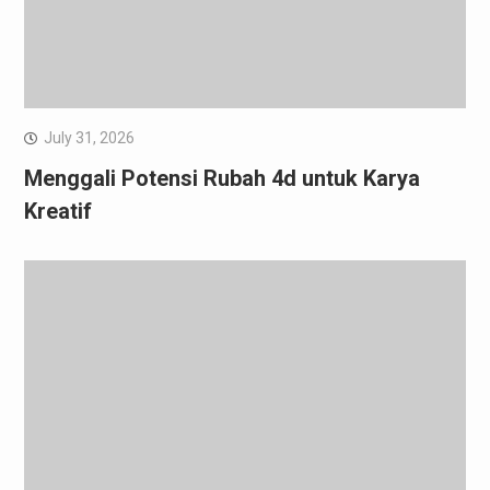
July 31, 2026
Menggali Potensi Rubah 4d untuk Karya
Kreatif