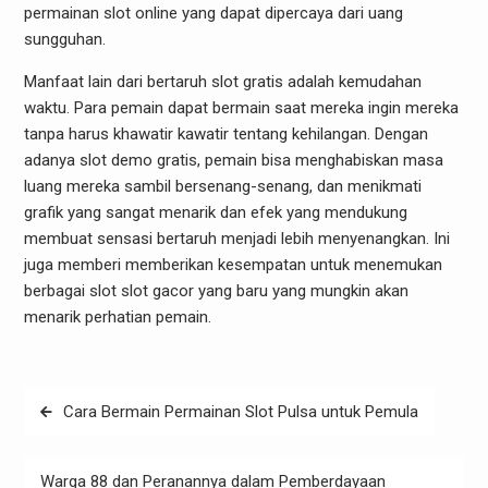
permainan slot online yang dapat dipercaya dari uang
sungguhan.
Manfaat lain dari bertaruh slot gratis adalah kemudahan
waktu. Para pemain dapat bermain saat mereka ingin mereka
tanpa harus khawatir kawatir tentang kehilangan. Dengan
adanya slot demo gratis, pemain bisa menghabiskan masa
luang mereka sambil bersenang-senang, dan menikmati
grafik yang sangat menarik dan efek yang mendukung
membuat sensasi bertaruh menjadi lebih menyenangkan. Ini
juga memberi memberikan kesempatan untuk menemukan
berbagai slot slot gacor yang baru yang mungkin akan
menarik perhatian pemain.
Post
Cara Bermain Permainan Slot Pulsa untuk Pemula
navigation
Warga 88 dan Peranannya dalam Pemberdayaan