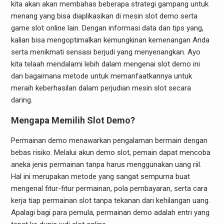
kita akan akan membahas beberapa strategi gampang untuk
menang yang bisa diaplikasikan di mesin slot demo serta
game slot online lain. Dengan informasi data dan tips yang,
kalian bisa mengoptimalkan kemungkinan kemenangan Anda
serta menikmati sensasi berjudi yang menyenangkan. Ayo
kita telaah mendalami lebih dalam mengenai slot demo ini
dan bagaimana metode untuk memanfaatkannya untuk
meraih keberhasilan dalam perjudian mesin slot secara
daring.
Mengapa Memilih Slot Demo?
Permainan demo menawarkan pengalaman bermain dengan
bebas risiko. Melalui akun demo slot, pemain dapat mencoba
aneka jenis permainan tanpa harus menggunakan uang riil.
Hal ini merupakan metode yang sangat sempurna buat
mengenal fitur-fitur permainan, pola pembayaran, serta cara
kerja tiap permainan slot tanpa tekanan dari kehilangan uang.
Apalagi bagi para pemula, permainan demo adalah entri yang