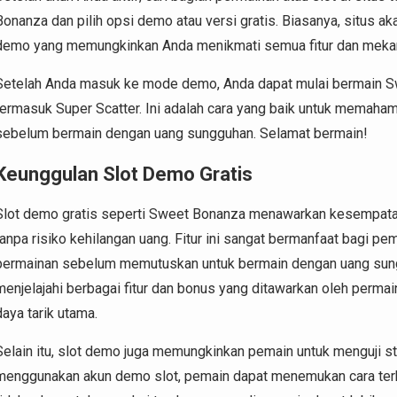
Bonanza dan pilih opsi demo atau versi gratis. Biasanya, situs 
demo yang memungkinkan Anda menikmati semua fitur dan mekani
Setelah Anda masuk ke mode demo, Anda dapat mulai bermain S
termasuk Super Scatter. Ini adalah cara yang baik untuk memaham
sebelum bermain dengan uang sungguhan. Selamat bermain!
Keunggulan Slot Demo Gratis
Slot demo gratis seperti Sweet Bonanza menawarkan kesempata
tanpa risiko kehilangan uang. Fitur ini sangat bermanfaat bagi 
permainan sebelum memutuskan untuk bermain dengan uang sun
menjelajahi berbagai fitur dan bonus yang ditawarkan oleh perma
daya tarik utama.
Selain itu, slot demo juga memungkinkan pemain untuk menguji s
menggunakan akun demo slot, pemain dapat menemukan cara ter