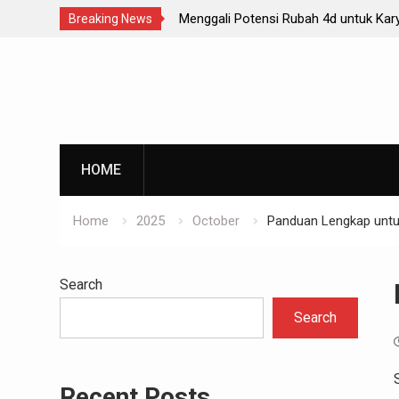
Potensi Rubah 4d untuk Karya Kreatif
Strategi Jitu Menan
Breaking News
Skip
to
content
HOME
Home
2025
October
Panduan Lengkap untu
Search
Search
Recent Posts