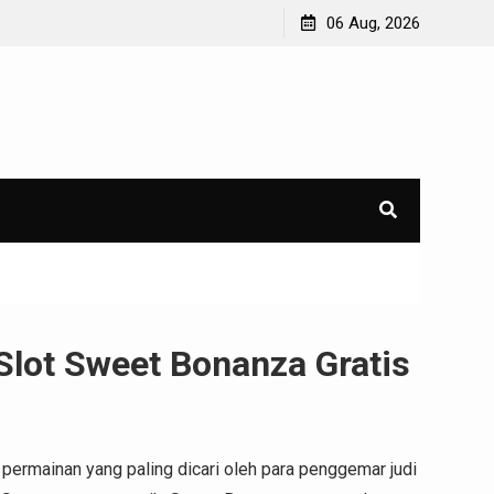
bah4D untuk Meraih
Toto Macau Hari Ini: Live Draw dan Hasil
06 Aug, 2026
Boleh Dilewatkan
lot Sweet Bonanza Gratis
 permainan yang paling dicari oleh para penggemar judi