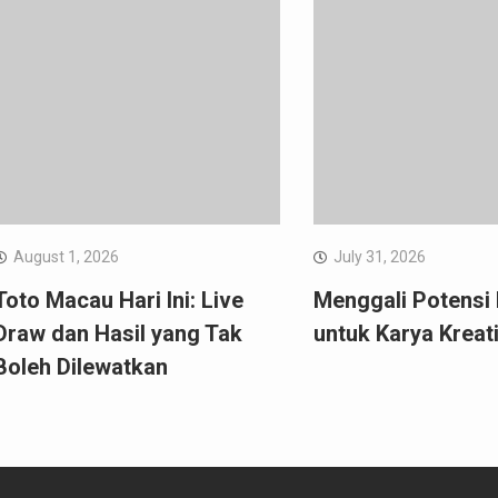
August 1, 2026
July 31, 2026
Toto Macau Hari Ini: Live
Menggali Potensi
Draw dan Hasil yang Tak
untuk Karya Kreat
Boleh Dilewatkan