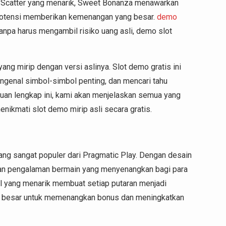
r Scatter yang menarik, Sweet Bonanza menawarkan
rpotensi memberikan kemenangan yang besar.
demo
npa harus mengambil risiko uang asli, demo slot
ng mirip dengan versi aslinya. Slot demo gratis ini
enal simbol-simbol penting, dan mencari tahu
uan lengkap ini, kami akan menjelaskan semua yang
ikmati slot demo mirip asli secara gratis.
ang sangat populer dari Pragmatic Play. Dengan desain
kan pengalaman bermain yang menyenangkan bagi para
l yang menarik membuat setiap putaran menjadi
ang besar untuk memenangkan bonus dan meningkatkan