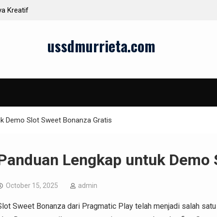
g di Bupatitogel
Strategi Jitu Menggunakan Ru
Kemenangan
ussdmurrieta.com
k Demo Slot Sweet Bonanza Gratis
Panduan Lengkap untuk Demo S
October 15, 2025
admin
Slot Sweet Bonanza dari Pragmatic Play telah menjadi salah satu