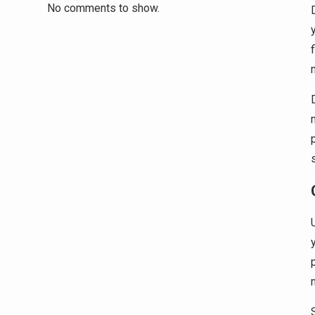
No comments to show.