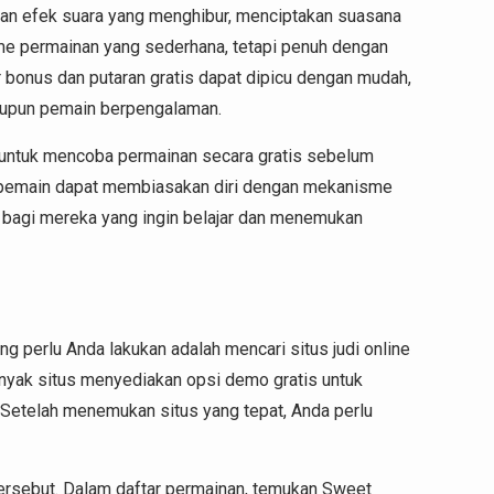
dan efek suara yang menghibur, menciptakan suasana
 permainan yang sederhana, tetapi penuh dengan
ur bonus dan putaran gratis dapat dipicu dengan mudah,
maupun pemain berpengalaman.
untuk mencoba permainan secara gratis sebelum
a pemain dapat membiasakan diri dengan mekanisme
ok bagi mereka yang ingin belajar dan menemukan
perlu Anda lakukan adalah mencari situs judi online
nyak situs menyediakan opsi demo gratis untuk
Setelah menemukan situs yang tepat, Anda perlu
s tersebut. Dalam daftar permainan, temukan Sweet