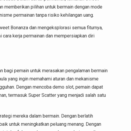
akan memberikan pilihan untuk bermain dengan mode
sme permainan tanpa risiko kehilangan uang.
weet Bonanza dan mengeksplorasi semua fiturnya,
i cara kerja permainan dan mempersiapkan diri
n bagi pemain untuk merasakan pengalaman bermain
pemula yang ingin memahami aturan dan mekanisme
gguhan. Dengan mencoba demo slot, pemain dapat
inan, termasuk Super Scatter yang menjadi salah satu
trategi mereka dalam bermain. Dengan berlatih
baik untuk meningkatkan peluang menang. Dengan