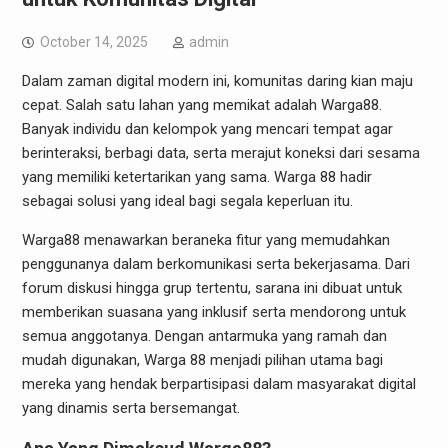
October 14, 2025
admin
Dalam zaman digital modern ini, komunitas daring kian maju
cepat. Salah satu lahan yang memikat adalah Warga88.
Banyak individu dan kelompok yang mencari tempat agar
berinteraksi, berbagi data, serta merajut koneksi dari sesama
yang memiliki ketertarikan yang sama. Warga 88 hadir
sebagai solusi yang ideal bagi segala keperluan itu.
Warga88 menawarkan beraneka fitur yang memudahkan
penggunanya dalam berkomunikasi serta bekerjasama. Dari
forum diskusi hingga grup tertentu, sarana ini dibuat untuk
memberikan suasana yang inklusif serta mendorong untuk
semua anggotanya. Dengan antarmuka yang ramah dan
mudah digunakan, Warga 88 menjadi pilihan utama bagi
mereka yang hendak berpartisipasi dalam masyarakat digital
yang dinamis serta bersemangat.