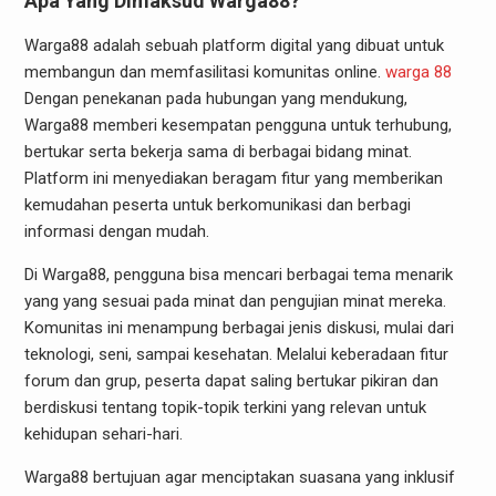
Apa Yang Dimaksud Warga88?
Warga88 adalah sebuah platform digital yang dibuat untuk
membangun dan memfasilitasi komunitas online.
warga 88
Dengan penekanan pada hubungan yang mendukung,
Warga88 memberi kesempatan pengguna untuk terhubung,
bertukar serta bekerja sama di berbagai bidang minat.
Platform ini menyediakan beragam fitur yang memberikan
kemudahan peserta untuk berkomunikasi dan berbagi
informasi dengan mudah.
Di Warga88, pengguna bisa mencari berbagai tema menarik
yang yang sesuai pada minat dan pengujian minat mereka.
Komunitas ini menampung berbagai jenis diskusi, mulai dari
teknologi, seni, sampai kesehatan. Melalui keberadaan fitur
forum dan grup, peserta dapat saling bertukar pikiran dan
berdiskusi tentang topik-topik terkini yang relevan untuk
kehidupan sehari-hari.
Warga88 bertujuan agar menciptakan suasana yang inklusif