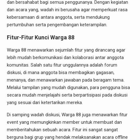
dan bersahabat bagi semua penggunanya. Dengan kegiatan
dan acara yang, wadah ini berusaha agar memperkuat rasa
kebersamaan di antara anggota, serta mendukung
pertumbuhan serta pengembangan keterampilan.
Fitur-Fitur Kunci Warga 88
Warga 88 menawarkan sejumlah fitur yang dirancang agar
lebih mudah berkomunikasi dan kolaborasi antar anggota
komunitas. Salah satu fitur unggulannya adalah forum
diskusi, di mana anggota bisa membagikan gagasan,
menanya, dan menawarkan jawaban pada beragam tema.
Melalui tampilan yang mudah digunakan, para pengguna bisa
secara mudah menjelajahi serta berpartisipasi pada diskusi
yang sesuai dari ketertarikan mereka.
Di samping wadah diskusi, Warga 88 juga menawarkan fitur
event yang memungkinkan member untuk membuat dan
memberitahukan sebuah acara. Fitur ini sangat sangat
berguna bagi grup yang hendak melaksanakan acara offline