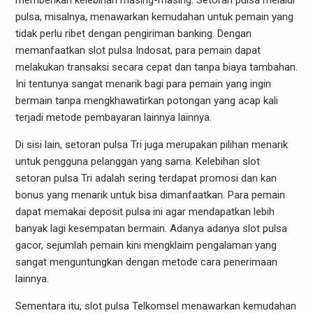
memberikan kelebihan masing-masing. Setoran pulsa melalui
pulsa, misalnya, menawarkan kemudahan untuk pemain yang
tidak perlu ribet dengan pengiriman banking. Dengan
memanfaatkan slot pulsa Indosat, para pemain dapat
melakukan transaksi secara cepat dan tanpa biaya tambahan.
Ini tentunya sangat menarik bagi para pemain yang ingin
bermain tanpa mengkhawatirkan potongan yang acap kali
terjadi metode pembayaran lainnya lainnya.
Di sisi lain, setoran pulsa Tri juga merupakan pilihan menarik
untuk pengguna pelanggan yang sama. Kelebihan slot
setoran pulsa Tri adalah sering terdapat promosi dan kan
bonus yang menarik untuk bisa dimanfaatkan. Para pemain
dapat memakai deposit pulsa ini agar mendapatkan lebih
banyak lagi kesempatan bermain. Adanya adanya slot pulsa
gacor, sejumlah pemain kini mengklaim pengalaman yang
sangat menguntungkan dengan metode cara penerimaan
lainnya.
Sementara itu, slot pulsa Telkomsel menawarkan kemudahan