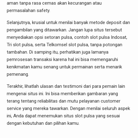
aman tanpa rasa cemas akan kecurangan atau
permasalahan safety.
Selanjutnya, krusial untuk menilai banyak metode deposit dan
pengambilan yang ditawarkan. Jangan lupa situs tersebut
menyediakan opsi setoran pulsa, contoh slot pulsa Indosat,
Tri slot pulsa, serta Telkomsel slot pulsa, tanpa potongan
tambahan. Di samping itu, perhatikan juga lamanya
pemrosesan transaksi karena hal ini bisa memengaruhi
kenikmatan kamu senang untuk permainan serta menarik
pemenang.
Terakhir, lihatlah ulasan dan testimoni dari para pemain lain
mengenai situs ini. Ini bisa memberikan gambaran yang
terang tentang reliabilitas dan mutu pelayanan customer
service yang mereka tawarkan. Dengan menilai seluruh aspek
ini, Anda dapat menemukan situs slot pulsa yang sesuai
dengan kebutuhan dan pilihan kamu.