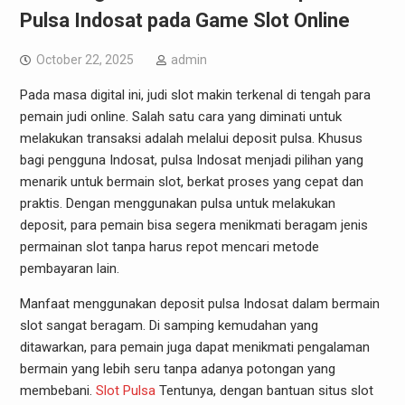
Pulsa Indosat pada Game Slot Online
October 22, 2025
admin
Pada masa digital ini, judi slot makin terkenal di tengah para
pemain judi online. Salah satu cara yang diminati untuk
melakukan transaksi adalah melalui deposit pulsa. Khusus
bagi pengguna Indosat, pulsa Indosat menjadi pilihan yang
menarik untuk bermain slot, berkat proses yang cepat dan
praktis. Dengan menggunakan pulsa untuk melakukan
deposit, para pemain bisa segera menikmati beragam jenis
permainan slot tanpa harus repot mencari metode
pembayaran lain.
Manfaat menggunakan deposit pulsa Indosat dalam bermain
slot sangat beragam. Di samping kemudahan yang
ditawarkan, para pemain juga dapat menikmati pengalaman
bermain yang lebih seru tanpa adanya potongan yang
membebani.
Slot Pulsa
Tentunya, dengan bantuan situs slot