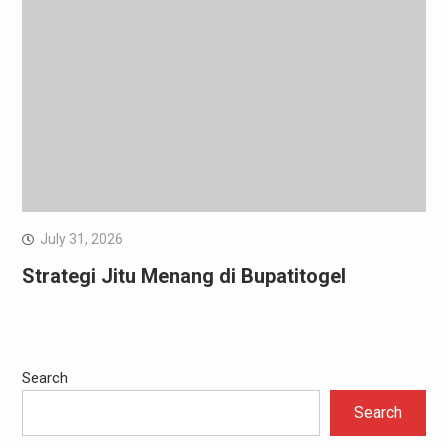
July 31, 2026
Strategi Jitu Menang di Bupatitogel
Search
Search