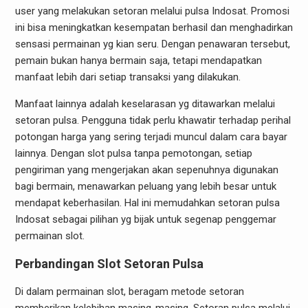
user yang melakukan setoran melalui pulsa Indosat. Promosi
ini bisa meningkatkan kesempatan berhasil dan menghadirkan
sensasi permainan yg kian seru. Dengan penawaran tersebut,
pemain bukan hanya bermain saja, tetapi mendapatkan
manfaat lebih dari setiap transaksi yang dilakukan.
Manfaat lainnya adalah keselarasan yg ditawarkan melalui
setoran pulsa. Pengguna tidak perlu khawatir terhadap perihal
potongan harga yang sering terjadi muncul dalam cara bayar
lainnya. Dengan slot pulsa tanpa pemotongan, setiap
pengiriman yang mengerjakan akan sepenuhnya digunakan
bagi bermain, menawarkan peluang yang lebih besar untuk
mendapat keberhasilan. Hal ini memudahkan setoran pulsa
Indosat sebagai pilihan yg bijak untuk segenap penggemar
permainan slot.
Perbandingan Slot Setoran Pulsa
Di dalam permainan slot, beragam metode setoran