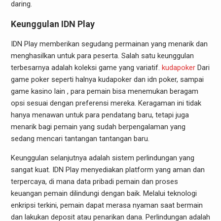
daring.
Keunggulan IDN Play
IDN Play memberikan segudang permainan yang menarik dan
menghasilkan untuk para peserta. Salah satu keunggulan
terbesarnya adalah koleksi game yang variatif.
kudapoker
Dari
game poker seperti halnya kudapoker dan idn poker, sampai
game kasino lain , para pemain bisa menemukan beragam
opsi sesuai dengan preferensi mereka. Keragaman ini tidak
hanya menawan untuk para pendatang baru, tetapi juga
menarik bagi pemain yang sudah berpengalaman yang
sedang mencari tantangan tantangan baru.
Keunggulan selanjutnya adalah sistem perlindungan yang
sangat kuat. IDN Play menyediakan platform yang aman dan
terpercaya, di mana data pribadi pemain dan proses
keuangan pemain dilindungi dengan baik. Melalui teknologi
enkripsi terkini, pemain dapat merasa nyaman saat bermain
dan lakukan deposit atau penarikan dana. Perlindungan adalah