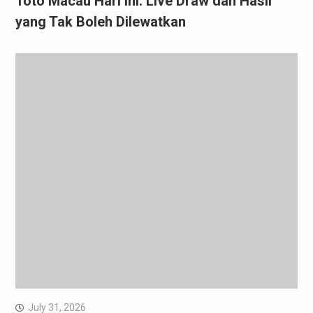
Toto Macau Hari Ini: Live Draw dan Hasil
yang Tak Boleh Dilewatkan
July 31, 2026