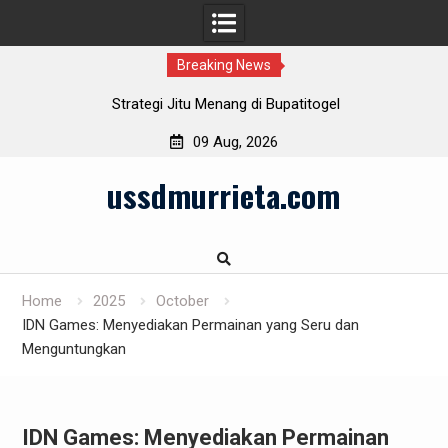
Breaking News
Strategi Jitu Menang di Bupatitogel
09 Aug, 2026
Skip
ussdmurrieta.com
to
content
Home
2025
October
IDN Games: Menyediakan Permainan yang Seru dan
Menguntungkan
IDN Games: Menyediakan Permainan