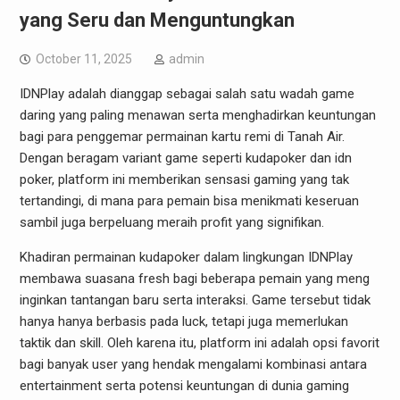
yang Seru dan Menguntungkan
October 11, 2025
admin
IDNPlay adalah dianggap sebagai salah satu wadah game
daring yang paling menawan serta menghadirkan keuntungan
bagi para penggemar permainan kartu remi di Tanah Air.
Dengan beragam variant game seperti kudapoker dan idn
poker, platform ini memberikan sensasi gaming yang tak
tertandingi, di mana para pemain bisa menikmati keseruan
sambil juga berpeluang meraih profit yang signifikan.
Khadiran permainan kudapoker dalam lingkungan IDNPlay
membawa suasana fresh bagi beberapa pemain yang meng
inginkan tantangan baru serta interaksi. Game tersebut tidak
hanya hanya berbasis pada luck, tetapi juga memerlukan
taktik dan skill. Oleh karena itu, platform ini adalah opsi favorit
bagi banyak user yang hendak mengalami kombinasi antara
entertainment serta potensi keuntungan di dunia gaming