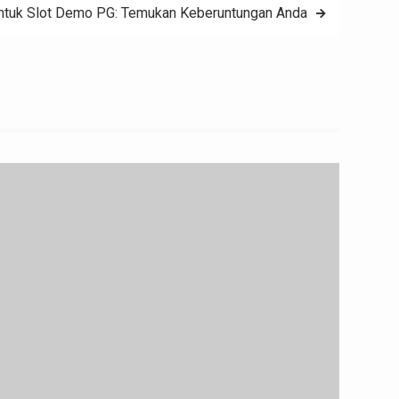
ntuk Slot Demo PG: Temukan Keberuntungan Anda