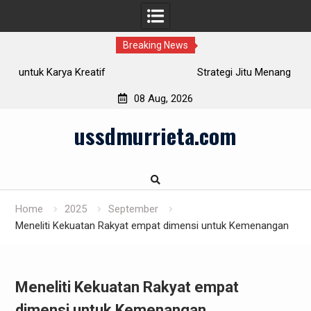
Breaking News
Strategi Jitu Menang di Bupatitogel
08 Aug, 2026
Skip
ussdmurrieta.com
to
content
Home
2025
September
Meneliti Kekuatan Rakyat empat dimensi untuk Kemenangan
Meneliti Kekuatan Rakyat empat
dimensi untuk Kemenangan