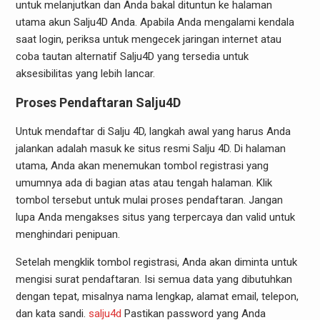
untuk melanjutkan dan Anda bakal dituntun ke halaman
utama akun Salju4D Anda. Apabila Anda mengalami kendala
saat login, periksa untuk mengecek jaringan internet atau
coba tautan alternatif Salju4D yang tersedia untuk
aksesibilitas yang lebih lancar.
Proses Pendaftaran Salju4D
Untuk mendaftar di Salju 4D, langkah awal yang harus Anda
jalankan adalah masuk ke situs resmi Salju 4D. Di halaman
utama, Anda akan menemukan tombol registrasi yang
umumnya ada di bagian atas atau tengah halaman. Klik
tombol tersebut untuk mulai proses pendaftaran. Jangan
lupa Anda mengakses situs yang terpercaya dan valid untuk
menghindari penipuan.
Setelah mengklik tombol registrasi, Anda akan diminta untuk
mengisi surat pendaftaran. Isi semua data yang dibutuhkan
dengan tepat, misalnya nama lengkap, alamat email, telepon,
dan kata sandi.
salju4d
Pastikan password yang Anda