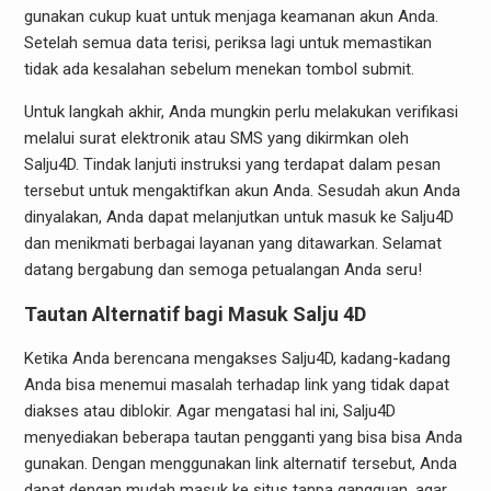
gunakan cukup kuat untuk menjaga keamanan akun Anda.
Setelah semua data terisi, periksa lagi untuk memastikan
tidak ada kesalahan sebelum menekan tombol submit.
Untuk langkah akhir, Anda mungkin perlu melakukan verifikasi
melalui surat elektronik atau SMS yang dikirmkan oleh
Salju4D. Tindak lanjuti instruksi yang terdapat dalam pesan
tersebut untuk mengaktifkan akun Anda. Sesudah akun Anda
dinyalakan, Anda dapat melanjutkan untuk masuk ke Salju4D
dan menikmati berbagai layanan yang ditawarkan. Selamat
datang bergabung dan semoga petualangan Anda seru!
Tautan Alternatif bagi Masuk Salju 4D
Ketika Anda berencana mengakses Salju4D, kadang-kadang
Anda bisa menemui masalah terhadap link yang tidak dapat
diakses atau diblokir. Agar mengatasi hal ini, Salju4D
menyediakan beberapa tautan pengganti yang bisa bisa Anda
gunakan. Dengan menggunakan link alternatif tersebut, Anda
dapat dengan mudah masuk ke situs tanpa gangguan, agar