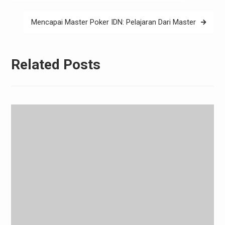
navigation
Mencapai Master Poker IDN: Pelajaran Dari Master
Related Posts