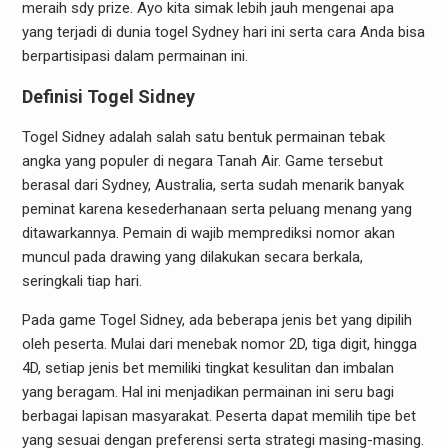
meraih sdy prize. Ayo kita simak lebih jauh mengenai apa
yang terjadi di dunia togel Sydney hari ini serta cara Anda bisa
berpartisipasi dalam permainan ini.
Definisi Togel Sidney
Togel Sidney adalah salah satu bentuk permainan tebak
angka yang populer di negara Tanah Air. Game tersebut
berasal dari Sydney, Australia, serta sudah menarik banyak
peminat karena kesederhanaan serta peluang menang yang
ditawarkannya. Pemain di wajib memprediksi nomor akan
muncul pada drawing yang dilakukan secara berkala,
seringkali tiap hari.
Pada game Togel Sidney, ada beberapa jenis bet yang dipilih
oleh peserta. Mulai dari menebak nomor 2D, tiga digit, hingga
4D, setiap jenis bet memiliki tingkat kesulitan dan imbalan
yang beragam. Hal ini menjadikan permainan ini seru bagi
berbagai lapisan masyarakat. Peserta dapat memilih tipe bet
yang sesuai dengan preferensi serta strategi masing-masing.