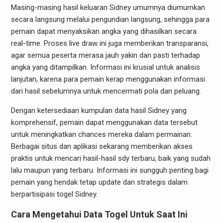
Masing-masing hasil keluaran Sidney umumnya diumumkan
secara langsung melalui pengundian langsung, sehingga para
pemain dapat menyaksikan angka yang dihasilkan secara
real-time. Proses live draw ini juga memberikan transparansi,
agar semua peserta merasa jauh yakin dan pasti terhadap
angka yang ditampilkan. Informasi ini krusial untuk analisis
lanjutan, karena para pemain kerap menggunakan informasi
dari hasil sebelumnya untuk mencermati pola dan peluang.
Dengan ketersediaan kumpulan data hasil Sidney yang
komprehensif, pemain dapat menggunakan data tersebut
untuk meningkatkan chances mereka dalam permainan.
Berbagai situs dan aplikasi sekarang memberikan akses
praktis untuk mencari hasil-hasil sdy terbaru, baik yang sudah
lalu maupun yang terbaru. Informasi ini sungguh penting bagi
pemain yang hendak tetap update dan strategis dalam
berpartisipasi togel Sidney.
Cara Mengetahui Data Togel Untuk Saat Ini