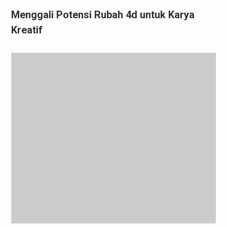
Menggali Potensi Rubah 4d untuk Karya
Kreatif