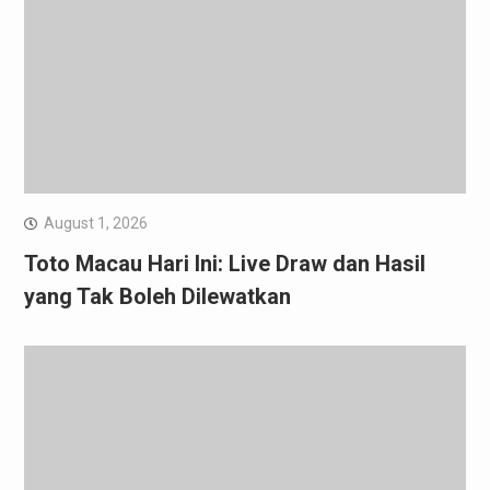
August 1, 2026
Toto Macau Hari Ini: Live Draw dan Hasil
yang Tak Boleh Dilewatkan