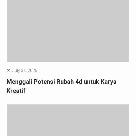
July 31, 2026
Menggali Potensi Rubah 4d untuk Karya
Kreatif