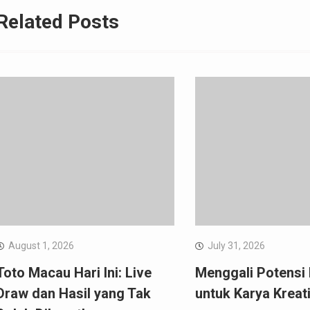
Related Posts
August 1, 2026
July 31, 2026
Toto Macau Hari Ini: Live
Menggali Potensi
Draw dan Hasil yang Tak
untuk Karya Kreat