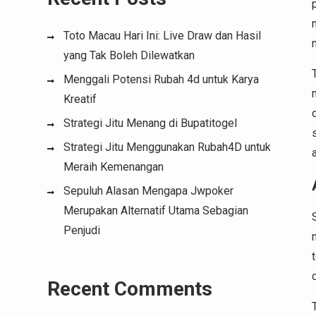
Toto Macau Hari Ini: Live Draw dan Hasil
yang Tak Boleh Dilewatkan
Menggali Potensi Rubah 4d untuk Karya
Kreatif
Strategi Jitu Menang di Bupatitogel
Strategi Jitu Menggunakan Rubah4D untuk
Meraih Kemenangan
Sepuluh Alasan Mengapa Jwpoker
Merupakan Alternatif Utama Sebagian
Penjudi
Recent Comments