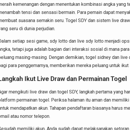
meraih kemenangan dengan menentukan kombinasi angka yang tepat
menambah tensi dan sensasi bermain. Para pemain dapat menyak
membuat suasana semakin seru. Togel SDY dan sistem live draw to
yang seru di dunia perjudian.
Dalam setiap sesi game, sdy lotto dan live sdy lotto menjadi op
angka, tetapi juga adalah bagian dari interaksi sosial di mana p
peluang masing-masing. Dengan demikian, togel sidney dan live 
bagi para penggemarnya, memberikan mereka peluang untuk ikut 
Langkah Ikut Live Draw dan Permainan Togel
Agar mengikuti live draw dan togel SDY, langkah pertama yang h
platform permainan togel. Periksa halaman itu aman dan memiliki l
untuk mendapatkan akun. Tahapan pendaftaran biasanya harus meng
email atau nomor telepon.
Sesudah memiliki akun, Anda sudah dapat melaksanakan setoran 