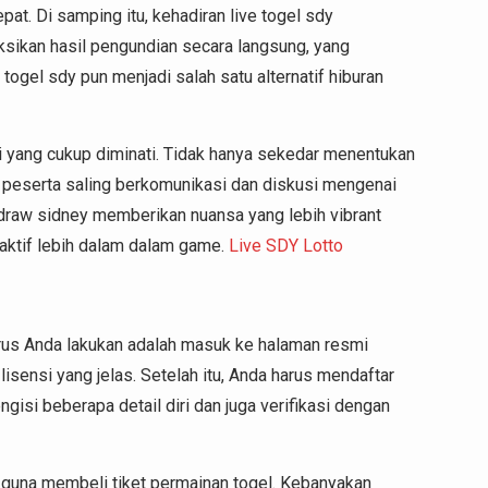
. Di samping itu, kehadiran live togel sdy
sikan hasil pengundian secara langsung, yang
gel sdy pun menjadi salah satu alternatif hiburan
si yang cukup diminati. Tidak hanya sekedar menentukan
ara peserta saling berkomunikasi dan diskusi mengenai
draw sidney memberikan nuansa yang lebih vibrant
aktif lebih dalam dalam game.
Live SDY Lotto
arus Anda lakukan adalah masuk ke halaman resmi
isensi yang jelas. Setelah itu, Anda harus mendaftar
isi beberapa detail diri dan juga verifikasi dengan
guna membeli tiket permainan togel. Kebanyakan