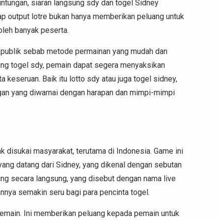
ntungan, siaran langsung sdy dan togel Sidney
 output lotre bukan hanya memberikan peluang untuk
oleh banyak peserta.
an publik sebab metode permainan yang mudah dan
ung togel sdy, pemain dapat segera menyaksikan
keseruan. Baik itu lotto sdy atau juga togel sidney,
ungan yang diwarnai dengan harapan dan mimpi-mimpi
k disukai masyarakat, terutama di Indonesia. Game ini
yang datang dari Sidney, yang dikenal dengan sebutan
ng secara langsung, yang disebut dengan nama live
nnya semakin seru bagi para pencinta togel.
 pemain. Ini memberikan peluang kepada pemain untuk