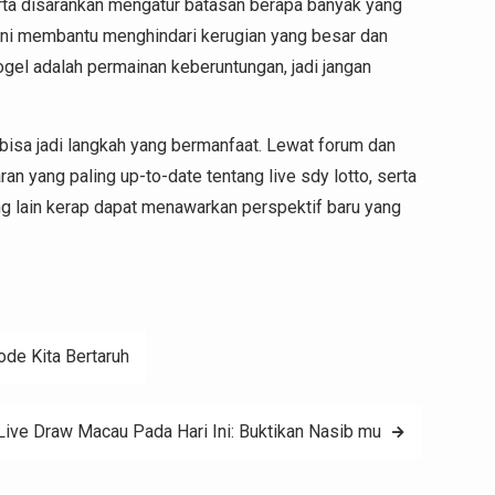
rta disarankan mengatur batasan berapa banyak yang
ini membantu menghindari kerugian yang besar dan
el adalah permainan keberuntungan, jadi jangan
isa jadi langkah yang bermanfaat. Lewat forum dan
n yang paling up-to-date tentang live sdy lotto, serta
ng lain kerap dapat menawarkan perspektif baru yang
de Kita Bertaruh
Live Draw Macau Pada Hari Ini: Buktikan Nasib mu