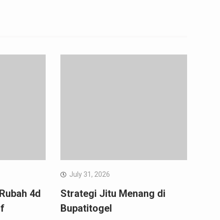
July 31, 2026
 Rubah 4d
Strategi Jitu Menang di
if
Bupatitogel