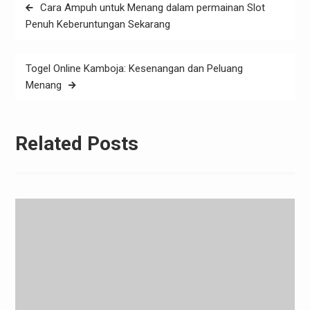
Post
Cara Ampuh untuk Menang dalam permainan Slot
navigation
Penuh Keberuntungan Sekarang
Togel Online Kamboja: Kesenangan dan Peluang
Menang
Related Posts