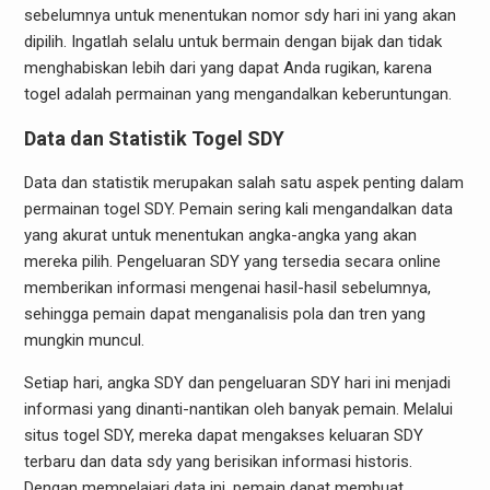
sebelumnya untuk menentukan nomor sdy hari ini yang akan
dipilih. Ingatlah selalu untuk bermain dengan bijak dan tidak
menghabiskan lebih dari yang dapat Anda rugikan, karena
togel adalah permainan yang mengandalkan keberuntungan.
Data dan Statistik Togel SDY
Data dan statistik merupakan salah satu aspek penting dalam
permainan togel SDY. Pemain sering kali mengandalkan data
yang akurat untuk menentukan angka-angka yang akan
mereka pilih. Pengeluaran SDY yang tersedia secara online
memberikan informasi mengenai hasil-hasil sebelumnya,
sehingga pemain dapat menganalisis pola dan tren yang
mungkin muncul.
Setiap hari, angka SDY dan pengeluaran SDY hari ini menjadi
informasi yang dinanti-nantikan oleh banyak pemain. Melalui
situs togel SDY, mereka dapat mengakses keluaran SDY
terbaru dan data sdy yang berisikan informasi historis.
Dengan mempelajari data ini, pemain dapat membuat