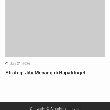
July 31, 2026
Strategi Jitu Menang di Bupatitogel
Copyright © All rights reserved.