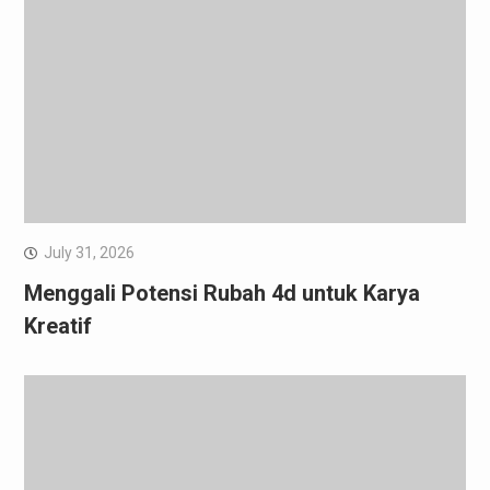
July 31, 2026
Menggali Potensi Rubah 4d untuk Karya
Kreatif