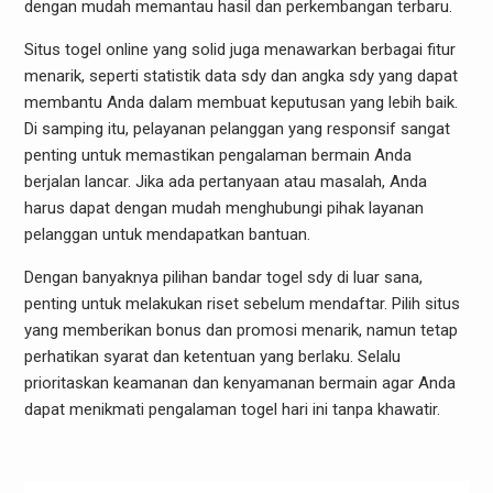
dengan mudah memantau hasil dan perkembangan terbaru.
Situs togel online yang solid juga menawarkan berbagai fitur
menarik, seperti statistik data sdy dan angka sdy yang dapat
membantu Anda dalam membuat keputusan yang lebih baik.
Di samping itu, pelayanan pelanggan yang responsif sangat
penting untuk memastikan pengalaman bermain Anda
berjalan lancar. Jika ada pertanyaan atau masalah, Anda
harus dapat dengan mudah menghubungi pihak layanan
pelanggan untuk mendapatkan bantuan.
Dengan banyaknya pilihan bandar togel sdy di luar sana,
penting untuk melakukan riset sebelum mendaftar. Pilih situs
yang memberikan bonus dan promosi menarik, namun tetap
perhatikan syarat dan ketentuan yang berlaku. Selalu
prioritaskan keamanan dan kenyamanan bermain agar Anda
dapat menikmati pengalaman togel hari ini tanpa khawatir.