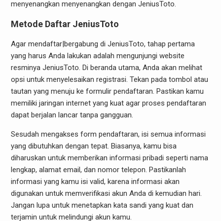
menyenangkan menyenangkan dengan JeniusToto.
Metode Daftar JeniusToto
Agar mendaftar|bergabung di JeniusToto, tahap pertama
yang harus Anda lakukan adalah mengunjungi website
resminya JeniusToto. Di beranda utama, Anda akan melihat
opsi untuk menyelesaikan registrasi. Tekan pada tombol atau
tautan yang menuju ke formulir pendaftaran. Pastikan kamu
memiliki jaringan internet yang kuat agar proses pendaftaran
dapat berjalan lancar tanpa gangguan.
Sesudah mengakses form pendaftaran, isi semua informasi
yang dibutuhkan dengan tepat. Biasanya, kamu bisa
diharuskan untuk memberikan informasi pribadi seperti nama
lengkap, alamat email, dan nomor telepon. Pastikanlah
informasi yang kamu isi valid, karena informasi akan
digunakan untuk memverifikasi akun Anda di kemudian hari.
Jangan lupa untuk menetapkan kata sandi yang kuat dan
terjamin untuk melindungi akun kamu.