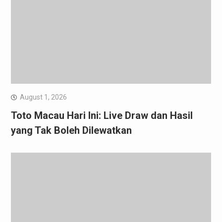
August 1, 2026
Toto Macau Hari Ini: Live Draw dan Hasil
yang Tak Boleh Dilewatkan