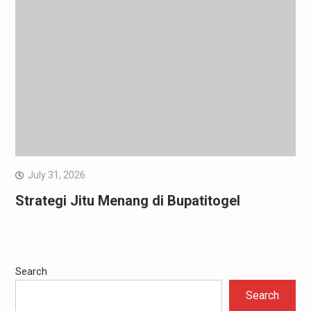
July 31, 2026
Strategi Jitu Menang di Bupatitogel
Search
Search