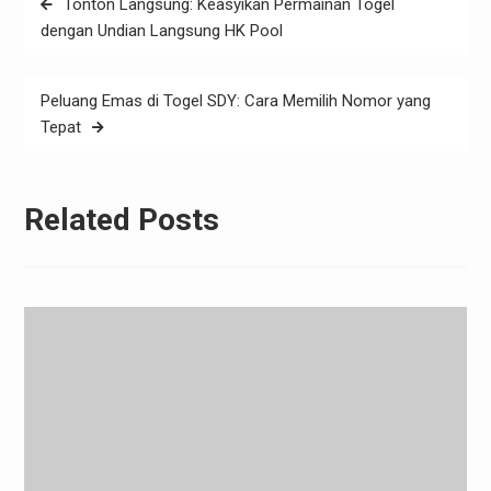
Tonton Langsung: Keasyikan Permainan Togel
navigation
dengan Undian Langsung HK Pool
Peluang Emas di Togel SDY: Cara Memilih Nomor yang
Tepat
Related Posts