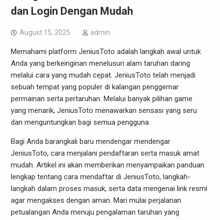
dan Login Dengan Mudah
August 15, 2025
admin
Memahami platform JeniusToto adalah langkah awal untuk
Anda yang berkeinginan menelusuri alam taruhan daring
melalui cara yang mudah cepat. JeniusToto telah menjadi
sebuah tempat yang populer di kalangan penggemar
permainan serta pertaruhan. Melalui banyak pilihan game
yang menarik, JeniusToto menawarkan sensasi yang seru
dan menguntungkan bagi semua pengguna.
Bagi Anda barangkali baru mendengar mendengar
JeniusToto, cara menjalani pendaftaran serta masuk amat
mudah. Artikel ini akan memberikan menyampaikan panduan
lengkap tentang cara mendaftar di JeniusToto, langkah-
langkah dalam proses masuk, serta data mengenai link resmi
agar mengakses dengan aman. Mari mulai perjalanan
petualangan Anda menuju pengalaman taruhan yang