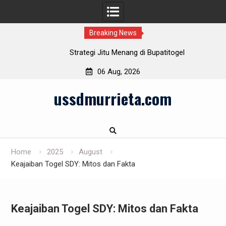
Breaking News
Strategi Jitu Menang di Bupatitogel
06 Aug, 2026
Skip
ussdmurrieta.com
to
content
Home
2025
August
Keajaiban Togel SDY: Mitos dan Fakta
Keajaiban Togel SDY: Mitos dan Fakta