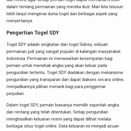
dalam tentang permainan yang mereka ikuti. Mari kita telusuri
lebih lanjut mengenai dunia togel dan berbagai aspek yang
menyertainya.
Pengertian Togel SDY
Togel SDY adalah singkatan dari togel Sidney, sebuah
permainan judi yang sangat populer di kalangan masyarakat
Indonesia. Permainan ini menawarkan kesempatan bagi
pemain untuk menebak angka yang akan keluar pada
pengundian tertentu. Togel SDY diadakan dengan mekanisme
pengundian yang transparan dan dapat diakses secara online,
menjadikannya pilihan menarik bagi para penggemar
perjudian.
Dalam togel SDY, pemain biasanya memilih sejumlah angka
dari rentang yang telah ditentukan. Setiap pengundian
menghasilkan keluaran resmi yang dapat dilihat melalui
berbagai situs togel online. Data keluaran ini menjadi acuan