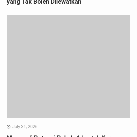
yang Tak Boleh Dilewatkan
July 31, 2026