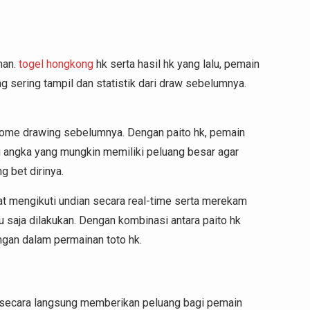
nan.
togel hongkong
hk serta hasil hk yang lalu, pemain
 sering tampil dan statistik dari draw sebelumnya.
tcome drawing sebelumnya. Dengan paito hk, pemain
 angka yang mungkin memiliki peluang besar agar
 bet dirinya.
pat mengikuti undian secara real-time serta merekam
saja dilakukan. Dengan kombinasi antara paito hk
gan dalam permainan toto hk.
kan secara langsung memberikan peluang bagi pemain