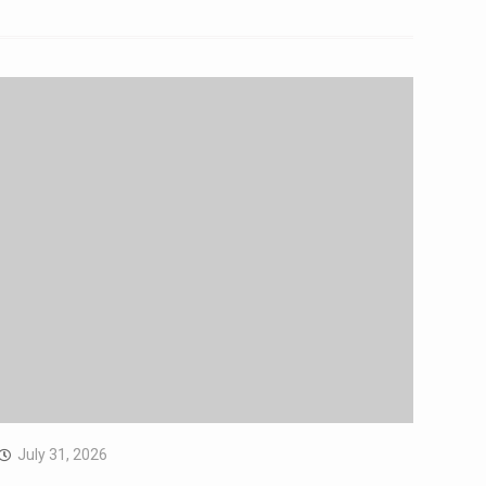
July 31, 2026