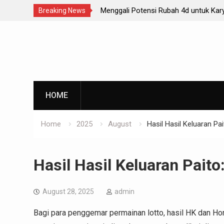
ggali Potensi Rubah 4d untuk Karya Kreatif
Strategi Jitu 
Breaking News
Skip
to
content
HOME
Home
2025
August
Hasil Hasil Keluaran Pa
Hasil Hasil Keluaran Pait
August 28, 2025
admin
Bagi para penggemar permainan lotto, hasil HK dan Hon