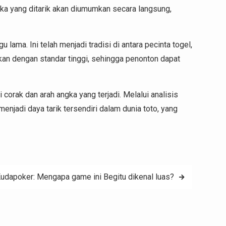
gka yang ditarik akan diumumkan secara langsung,
ma. Ini telah menjadi tradisi di antara pecinta togel,
kan dengan standar tinggi, sehingga penonton dapat
ak dan arah angka yang terjadi. Melalui analisis
enjadi daya tarik tersendiri dalam dunia toto, yang
Kudapoker: Mengapa game ini Begitu dikenal luas?