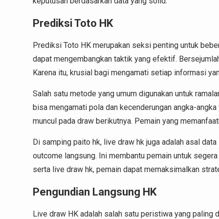
keputusan berdasarkan data yang solid.
Prediksi Toto HK
Prediksi Toto HK merupakan seksi penting untuk bebe
dapat mengembangkan taktik yang efektif. Bersejumlah 
Karena itu, krusial bagi mengamati setiap informasi ya
Salah satu metode yang umum digunakan untuk ramalan
bisa mengamati pola dan kecenderungan angka-angka y
muncul pada draw berikutnya. Pemain yang memanfaatka
Di samping paito hk, live draw hk juga adalah asal da
outcome langsung. Ini membantu pemain untuk segera 
serta live draw hk, pemain dapat memaksimalkan str
Pengundian Langsung HK
Live draw HK adalah salah satu peristiwa yang paling 