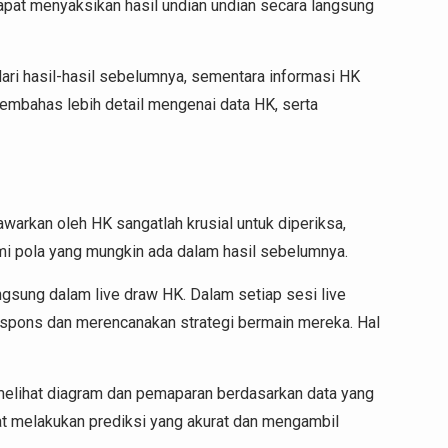
apat menyaksikan hasil undian undian secara langsung
dari hasil-hasil sebelumnya, sementara informasi HK
embahas lebih detail mengenai data HK, serta
awarkan oleh HK sangatlah krusial untuk diperiksa,
i pola yang mungkin ada dalam hasil sebelumnya.
ngsung dalam live draw HK. Dalam setiap sesi live
espons dan merencanakan strategi bermain mereka. Hal
melihat diagram dan pemaparan berdasarkan data yang
t melakukan prediksi yang akurat dan mengambil