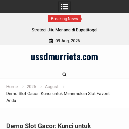
Breaking News
Strategi Jitu Menang di Bupatitogel
09 Aug, 2026
Skip
ussdmurrieta.com
to
content
Home
2025
August
Demo Slot Gacor: Kunci untuk Menemukan Slot Favorit
Anda
Demo Slot Gacor: Kunci untuk