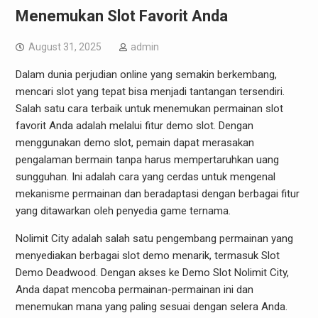
Menemukan Slot Favorit Anda
August 31, 2025
admin
Dalam dunia perjudian online yang semakin berkembang,
mencari slot yang tepat bisa menjadi tantangan tersendiri.
Salah satu cara terbaik untuk menemukan permainan slot
favorit Anda adalah melalui fitur demo slot. Dengan
menggunakan demo slot, pemain dapat merasakan
pengalaman bermain tanpa harus mempertaruhkan uang
sungguhan. Ini adalah cara yang cerdas untuk mengenal
mekanisme permainan dan beradaptasi dengan berbagai fitur
yang ditawarkan oleh penyedia game ternama.
Nolimit City adalah salah satu pengembang permainan yang
menyediakan berbagai slot demo menarik, termasuk Slot
Demo Deadwood. Dengan akses ke Demo Slot Nolimit City,
Anda dapat mencoba permainan-permainan ini dan
menemukan mana yang paling sesuai dengan selera Anda.