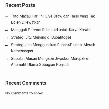
Recent Posts
Toto Macau Hari Ini: Live Draw dan Hasil yang Tak
Boleh Dilewatkan
Menggali Potensi Rubah 4d untuk Karya Kreatif
Strategi Jitu Menang di Bupatitogel
Strategi Jitu Menggunakan Rubah4D untuk Meraih
Kemenangan
Sepuluh Alasan Mengapa Jwpoker Merupakan
Alternatif Utama Sebagian Penjudi
Recent Comments
No comments to show.