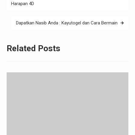
navigation
Harapan 4D
Dapatkan Nasib Anda : Kayutogel dan Cara Bermain
Related Posts