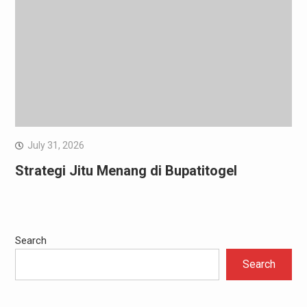
July 31, 2026
Strategi Jitu Menang di Bupatitogel
Search
Search