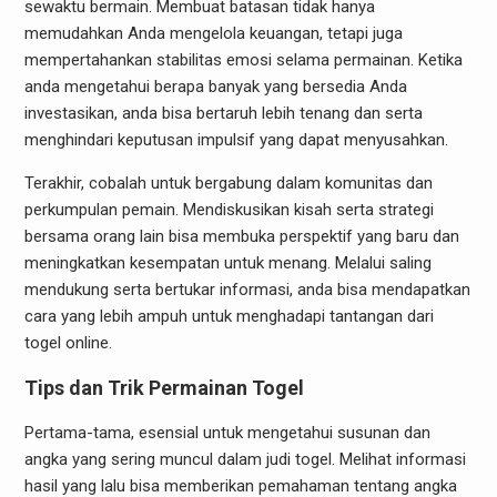
sewaktu bermain. Membuat batasan tidak hanya
memudahkan Anda mengelola keuangan, tetapi juga
mempertahankan stabilitas emosi selama permainan. Ketika
anda mengetahui berapa banyak yang bersedia Anda
investasikan, anda bisa bertaruh lebih tenang dan serta
menghindari keputusan impulsif yang dapat menyusahkan.
Terakhir, cobalah untuk bergabung dalam komunitas dan
perkumpulan pemain. Mendiskusikan kisah serta strategi
bersama orang lain bisa membuka perspektif yang baru dan
meningkatkan kesempatan untuk menang. Melalui saling
mendukung serta bertukar informasi, anda bisa mendapatkan
cara yang lebih ampuh untuk menghadapi tantangan dari
togel online.
Tips dan Trik Permainan Togel
Pertama-tama, esensial untuk mengetahui susunan dan
angka yang sering muncul dalam judi togel. Melihat informasi
hasil yang lalu bisa memberikan pemahaman tentang angka