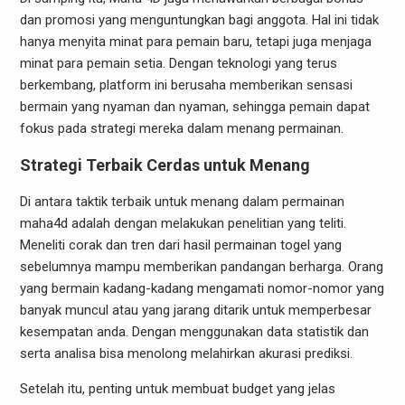
dan promosi yang menguntungkan bagi anggota. Hal ini tidak
hanya menyita minat para pemain baru, tetapi juga menjaga
minat para pemain setia. Dengan teknologi yang terus
berkembang, platform ini berusaha memberikan sensasi
bermain yang nyaman dan nyaman, sehingga pemain dapat
fokus pada strategi mereka dalam menang permainan.
Strategi Terbaik Cerdas untuk Menang
Di antara taktik terbaik untuk menang dalam permainan
maha4d adalah dengan melakukan penelitian yang teliti.
Meneliti corak dan tren dari hasil permainan togel yang
sebelumnya mampu memberikan pandangan berharga. Orang
yang bermain kadang-kadang mengamati nomor-nomor yang
banyak muncul atau yang jarang ditarik untuk memperbesar
kesempatan anda. Dengan menggunakan data statistik dan
serta analisa bisa menolong melahirkan akurasi prediksi.
Setelah itu, penting untuk membuat budget yang jelas