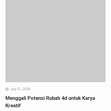
July 31, 2026
Menggali Potensi Rubah 4d untuk Karya
Kreatif