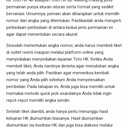
itu Toto HK 4D ataupun Toto HK 6D. Masing-masing jenis
permainan punya aturan-aturan serta format yang sedikit
bervariasi. Umumnya, pemain akan diharapkan untuk memilih
nomor dari angka yang ditentukan. Pastikanlah anda mengerti
perbedaan-perbedaan di antara kedua jenis permainan ini
agar dapat menentukan secara akurat.
Sesudah menentukan angka nomor, anda harus membeli tiket
di outlet resmi maupun melalui platform online yang
menyediakan menyediakan layanan Toto HK. Ketika Anda
membeli tiket, Anda nantinya diminta agar menuliskan angka
yang telah anda pilih. Pastikan agar memeriksa kembali
nomor yang Anda pilih sebelum Anda menyelesaikan
pembelian. Pada tahapan ini, Anda juga bisa memilih untuk
memakai metode quick pick seandainya Anda tidak ingin
repot-repot memilih angka sendiri.
Setelah tiket diambil, anda hanya perlu menunggu hasil
keluaran HK diumumkan biasanya. Hasil diumumkan
diumumkan via livedraw HK dan juga bisa diakses melalui