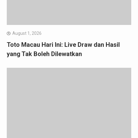
August 1, 2026
Toto Macau Hari Ini: Live Draw dan Hasil
yang Tak Boleh Dilewatkan