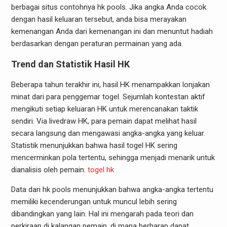
berbagai situs contohnya hk pools. Jika angka Anda cocok
dengan hasil keluaran tersebut, anda bisa merayakan
kemenangan Anda dari kemenangan ini dan menuntut hadiah
berdasarkan dengan peraturan permainan yang ada.
Trend dan Statistik Hasil HK
Beberapa tahun terakhir ini, hasil HK menampakkan lonjakan
minat dari para penggemar togel. Sejumlah kontestan aktif
mengikuti setiap keluaran HK untuk merencanakan taktik
sendiri. Via livedraw HK, para pemain dapat melihat hasil
secara langsung dan mengawasi angka-angka yang keluar.
Statistik menunjukkan bahwa hasil togel HK sering
mencerminkan pola tertentu, sehingga menjadi menarik untuk
dianalisis oleh pemain.
togel hk
Data dari hk pools menunjukkan bahwa angka-angka tertentu
memiliki kecenderungan untuk muncul lebih sering
dibandingkan yang lain. Hal ini mengarah pada teori dan
perkiraan di kalangan pemain, di mana berharap dapat