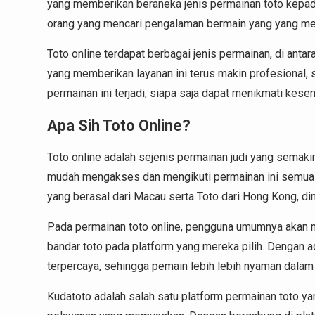
yang memberikan beraneka jenis permainan toto kepada
orang yang mencari pengalaman bermain yang yang me
Toto online terdapat berbagai jenis permainan, di ant
yang memberikan layanan ini terus makin profesional
permainan ini terjadi, siapa saja dapat menikmati kese
Apa Sih Toto Online?
Toto online adalah sejenis permainan judi yang semakin
mudah mengakses dan mengikuti permainan ini semua d
yang berasal dari Macau serta Toto dari Hong Kong, d
Pada permainan toto online, pengguna umumnya akan me
bandar toto pada platform yang mereka pilih. Dengan 
terpercaya, sehingga pemain lebih lebih nyaman dala
Kudatoto adalah salah satu platform permainan toto yan