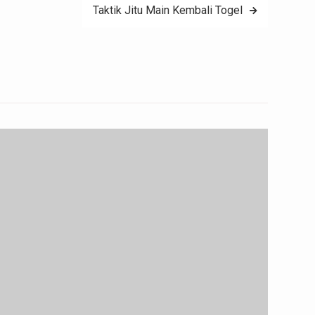
Taktik Jitu Main Kembali Togel