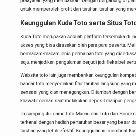
pelayanan yang memuaskan. Dengan bergabung di platf
untuk memperoleh profit dari taruhan-taruhan yang mer
Keunggulan Kuda Toto serta Situs Toto
Kuda Toto merupakan sebuah platform terkemuka di indu
akses yang bisa dirasakan oleh para para peserta. Me
bermacam-macam jenis permainan toto yang disediakan
saja, menjadikan pengalaman berjudi jadi fleksibel se
Website toto lain juga memberikan keunggulan kompetit
bandar toto menyediakan fitur taruhan langsung yang 
sensasi yang kian menegangkan. Ditambah dengan ber
khawatir cemas saat melakukan deposit maupun penga
Di samping itu, game toto Macau dan Toto dari Hongkon
terkenal dengan hadiah pertaruhan besar yang besar d
taruhan yang lebih efektif. Keunggulan ini membuat Ku