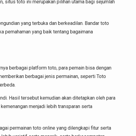
 situs toto ini merupakan pilihan utama bagi sejumlah
engundian yang terbuka dan berkeadilan. Bandar toto
Jika pemahaman yang baik tentang bagaimana
irnya berbagai platform toto, para pemain bisa dengan
emberikan berbagai jenis permainan, seperti Toto
berbeda.
di. Hasil tersebut kemudian akan ditetapkan oleh para
 kemenangan menjadi lebih transparan serta
gai permainan toto online yang dilengkapi fitur serta