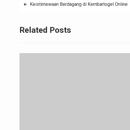
Post
Keistimewaan Berdagang di Kembartogel Online
navigation
Related Posts