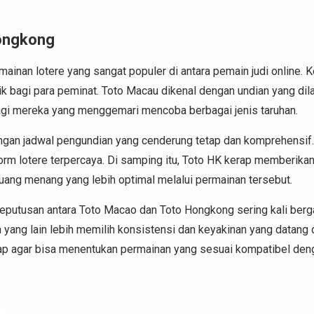
ongkong
inan lotere yang sangat populer di antara pemain judi online.
 bagi para peminat. Toto Macau dikenal dengan undian yang dila
agi mereka yang menggemari mencoba berbagai jenis taruhan.
 dengan jadwal pengundian yang cenderung tetap dan komprehensi
orm lotere terpercaya. Di samping itu, Toto HK kerap memberikan
ang menang yang lebih optimal melalui permainan tersebut.
utusan antara Toto Macao dan Toto Hongkong sering kali bergan
 yang lain lebih memilih konsistensi dan keyakinan yang datang d
ap agar bisa menentukan permainan yang sesuai kompatibel deng