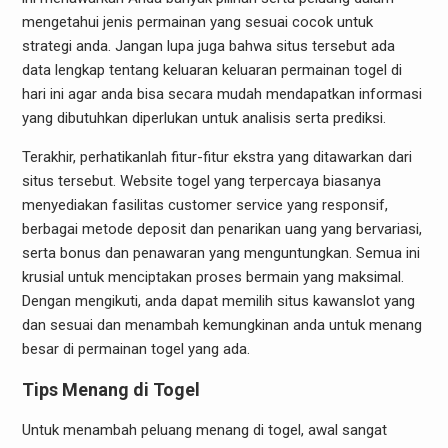
mengetahui jenis permainan yang sesuai cocok untuk
strategi anda. Jangan lupa juga bahwa situs tersebut ada
data lengkap tentang keluaran keluaran permainan togel di
hari ini agar anda bisa secara mudah mendapatkan informasi
yang dibutuhkan diperlukan untuk analisis serta prediksi.
Terakhir, perhatikanlah fitur-fitur ekstra yang ditawarkan dari
situs tersebut. Website togel yang terpercaya biasanya
menyediakan fasilitas customer service yang responsif,
berbagai metode deposit dan penarikan uang yang bervariasi,
serta bonus dan penawaran yang menguntungkan. Semua ini
krusial untuk menciptakan proses bermain yang maksimal.
Dengan mengikuti, anda dapat memilih situs kawanslot yang
dan sesuai dan menambah kemungkinan anda untuk menang
besar di permainan togel yang ada.
Tips Menang di Togel
Untuk menambah peluang menang di togel, awal sangat