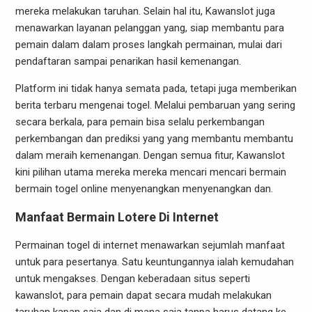
mereka melakukan taruhan. Selain hal itu, Kawanslot juga
menawarkan layanan pelanggan yang, siap membantu para
pemain dalam dalam proses langkah permainan, mulai dari
pendaftaran sampai penarikan hasil kemenangan.
Platform ini tidak hanya semata pada, tetapi juga memberikan
berita terbaru mengenai togel. Melalui pembaruan yang sering
secara berkala, para pemain bisa selalu perkembangan
perkembangan dan prediksi yang yang membantu membantu
dalam meraih kemenangan. Dengan semua fitur, Kawanslot
kini pilihan utama mereka mereka mencari mencari bermain
bermain togel online menyenangkan menyenangkan dan.
Manfaat Bermain Lotere Di Internet
Permainan togel di internet menawarkan sejumlah manfaat
untuk para pesertanya. Satu keuntungannya ialah kemudahan
untuk mengakses. Dengan keberadaan situs seperti
kawanslot, para pemain dapat secara mudah melakukan