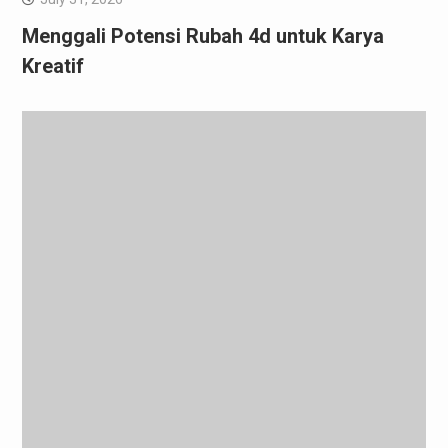
Menggali Potensi Rubah 4d untuk Karya
Kreatif