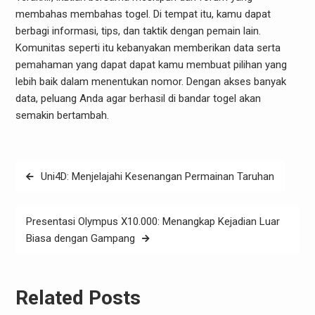
membahas membahas togel. Di tempat itu, kamu dapat
berbagi informasi, tips, dan taktik dengan pemain lain.
Komunitas seperti itu kebanyakan memberikan data serta
pemahaman yang dapat dapat kamu membuat pilihan yang
lebih baik dalam menentukan nomor. Dengan akses banyak
data, peluang Anda agar berhasil di bandar togel akan
semakin bertambah.
Post
Uni4D: Menjelajahi Kesenangan Permainan Taruhan
navigation
Presentasi Olympus X10.000: Menangkap Kejadian Luar
Biasa dengan Gampang
Related Posts