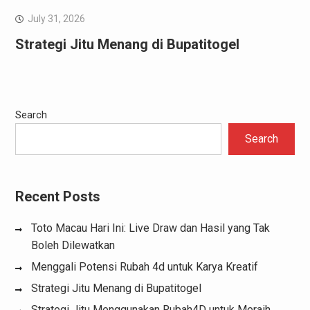
July 31, 2026
Strategi Jitu Menang di Bupatitogel
Search
Search
Recent Posts
Toto Macau Hari Ini: Live Draw dan Hasil yang Tak
Boleh Dilewatkan
Menggali Potensi Rubah 4d untuk Karya Kreatif
Strategi Jitu Menang di Bupatitogel
Strategi Jitu Menggunakan Rubah4D untuk Meraih