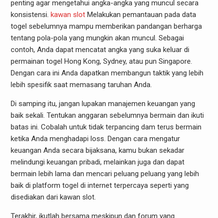
penting agar mengetahui angka-angka yang muncul secara
konsistensi.
kawan slot
Melakukan pemantauan pada data
togel sebelumnya mampu memberikan pandangan berharga
tentang pola-pola yang mungkin akan muncul. Sebagai
contoh, Anda dapat mencatat angka yang suka keluar di
permainan togel Hong Kong, Sydney, atau pun Singapore.
Dengan cara ini Anda dapatkan membangun taktik yang lebih
lebih spesifik saat memasang taruhan Anda.
Di samping itu, jangan lupakan manajemen keuangan yang
baik sekali. Tentukan anggaran sebelumnya bermain dan ikuti
batas ini. Cobalah untuk tidak terpancing dam terus bermain
ketika Anda menghadapi loss. Dengan cara mengatur
keuangan Anda secara bijaksana, kamu bukan sekadar
melindungi keuangan pribadi, melainkan juga dan dapat
bermain lebih lama dan mencari peluang peluang yang lebih
baik di platform togel di internet terpercaya seperti yang
disediakan dari kawan slot.
Terakhir, ikutlah bersama meskipun dan forum yang