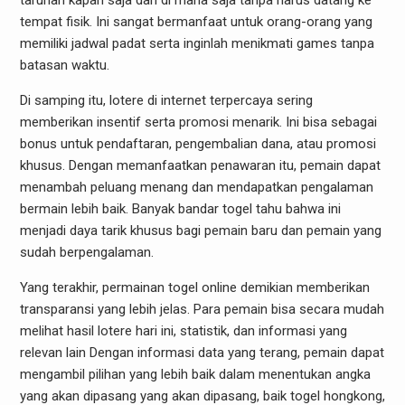
taruhan kapan saja dan di mana saja tanpa harus datang ke
tempat fisik. Ini sangat bermanfaat untuk orang-orang yang
memiliki jadwal padat serta inginlah menikmati games tanpa
batasan waktu.
Di samping itu, lotere di internet terpercaya sering
memberikan insentif serta promosi menarik. Ini bisa sebagai
bonus untuk pendaftaran, pengembalian dana, atau promosi
khusus. Dengan memanfaatkan penawaran itu, pemain dapat
menambah peluang menang dan mendapatkan pengalaman
bermain lebih baik. Banyak bandar togel tahu bahwa ini
menjadi daya tarik khusus bagi pemain baru dan pemain yang
sudah berpengalaman.
Yang terakhir, permainan togel online demikian memberikan
transparansi yang lebih jelas. Para pemain bisa secara mudah
melihat hasil lotere hari ini, statistik, dan informasi yang
relevan lain Dengan informasi data yang terang, pemain dapat
mengambil pilihan yang lebih baik dalam menentukan angka
yang akan dipasang yang akan dipasang, baik togel hongkong,