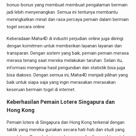
bonus-bonus yang membuat membuat pengalaman bermain
jadi lebih menyenangkan. Semua ini tentunya membantu
meningkatkan minat dan rasa percaya pemain dalam bermain
togel secara online.
Keberadaan Maha4D di industri perjudian online juga diiringi
dengan komitmen untuk memberikan layanan layanan dan
transparan. Dengan sistem yang baik, pemain pemain merasa
merasa tenang saat mereka melakukan taruhan. Selain itu,
informasi mengenai hasil pengundian dan statistik bisa juga
bisa diakses. Dengan semua ini, Maha4D menjadi pilihan yang
baik untuk siapa saja yang ingin merasakan merasakan
keseruan bermain togel di internet.
Keberhasilan Pemain Lotere Singapura dan
Hong Kong
Pemain lotere di Singapura dan Hong Kong terkenal dengan
taktik yang mereka gunakan secara hati-hati dan studi yang