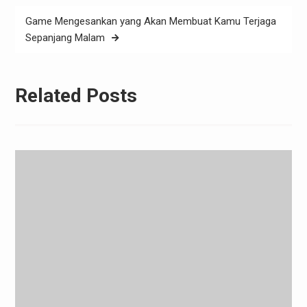
Game Mengesankan yang Akan Membuat Kamu Terjaga
Sepanjang Malam
Related Posts