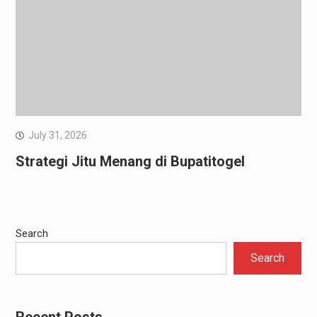
July 31, 2026
Strategi Jitu Menang di Bupatitogel
Search
Search