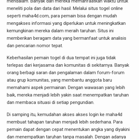
mendalam. Banyak dari mereka memanfaatkan waktu untuk
meneliti pola dan data dari hasil. Melalui situs togel online
seperti maha4d.com, para pemain bisa dengan mudah
mengakses informasi yang diperlukan untuk meningkatkan
kemungkinan mereka dalam meraih taruhan. Situs ini
memberikan beragam data yang bermanfaat untuk analisis
dan pencarian nomor tepat.
Keberhasilan pemain togel di dua tempat ini juga tidak
terlepas dari kerjasama dan komunitas di sekitarnya. Banyak
orang berbagi saran dan pengalaman dalam forum-forum
atau grup komunitas, yang membantu anggota baru
memahami aspek permainan. Dengan wawasan yang lebih
baik, mereka menjadi lebih yakin saat menempatkan taruhan
dan membaca situasi di setiap pengundian.
Di samping itu, kemudahan akses akses login ke maha4d
membuat tahapan taruhan menjadi lebih sederhana. Para
pemain dapat dengan cepat menentukan angka yang diyakini
dan menempatkan taruhan tanpa masalah. Dengan adanya