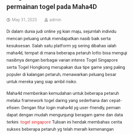
permainan togel pada Maha4D
May 31, 2025
admin
Di dalam dunia judi online yg kian maju, sejumlah individu
mencari peluang untuk mendapatkan nasib baik serta
kesuksesan. Salah satu platform yg sering dibahas ialah
maha4d, tempat di mana beberapa petaruh lotto bisa menguji
nasibnya dengan berbagai varian interes Togel Singapore
serta Togel Hongkong merupakan dua tipe game yang paling
populer di kalangan petaruh, menawarkan peluang besar
untuk mereka yang siap ambil risiko.
Maha4d memberikan kemudahan untuk beberapa petaruh
melalui framework togel daring yang sederhana dan cepat-
efisien. Dengan fitur login maha4d yg user-friendly, pemain
dapat dengan mudah mengunjungi beragam game dan data
terkini.
togel singapore
Tulisan ini hendak membahas cerita
sukses beberapa petaruh yg telah meraih kemenangan