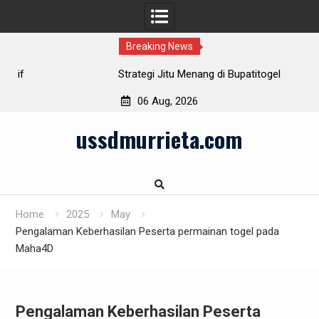
Breaking News
Strategi Jitu Menang di Bupatitogel
06 Aug, 2026
Skip
ussdmurrieta.com
to
content
Home
2025
May
Pengalaman Keberhasilan Peserta permainan togel pada
Maha4D
Pengalaman Keberhasilan Peserta