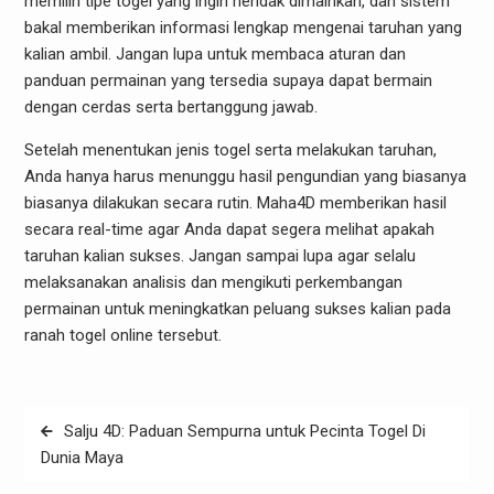
memilih tipe togel yang ingin hendak dimainkan, dan sistem
bakal memberikan informasi lengkap mengenai taruhan yang
kalian ambil. Jangan lupa untuk membaca aturan dan
panduan permainan yang tersedia supaya dapat bermain
dengan cerdas serta bertanggung jawab.
Setelah menentukan jenis togel serta melakukan taruhan,
Anda hanya harus menunggu hasil pengundian yang biasanya
biasanya dilakukan secara rutin. Maha4D memberikan hasil
secara real-time agar Anda dapat segera melihat apakah
taruhan kalian sukses. Jangan sampai lupa agar selalu
melaksanakan analisis dan mengikuti perkembangan
permainan untuk meningkatkan peluang sukses kalian pada
ranah togel online tersebut.
Post
Salju 4D: Paduan Sempurna untuk Pecinta Togel Di
navigation
Dunia Maya