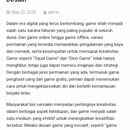
May 22, 2025
admin
Dalam era digital yang terus berkembang, game telah menjadi
salah satu sarana hiburan yang paling populer di seluruh
dunia. Dari game online hingga game offline, variasi
permainan yang tersedia menawarkan pengalaman yang kaya
dan menarik, serta kesempatan untuk memupuk kreativitas.
Game seperti "Squid Game" dan "Dino Game" tidak hanya
menghibur, tetapi juga dapat memicu imajinasi dan strategi.
Dengan berbagai jenis permainan yang ada, termasuk game
penghasil uang dan game gratis, pemain dapat menemukan
cara untuk mengekspresikan diri dan berlatih kemampuan
berpikir kritis.
Masyarakat kini semakin menyadari pentingnya kreativitas
dalam berbagai aspek kehidupan, dan game menjadi salah
satu medium yang efektif untuk meningkatkan kreatifitas
tersebut. Melalui desain game yang inovatif, seperti "game