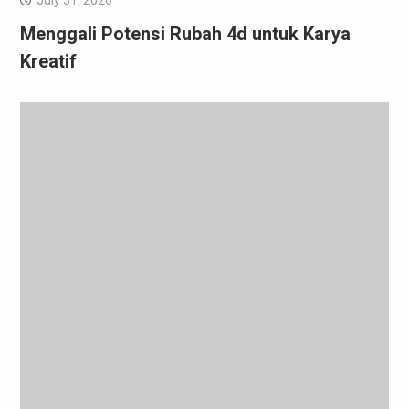
July 31, 2026
Menggali Potensi Rubah 4d untuk Karya
Kreatif