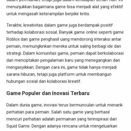
menunjukkan bagaimana game bisa menjadi alat yang efektif
untuk mengasah keterampilan berpikir kritis.
Terakhir, kreativitas dalam game juga berdampak positif
terhadap kolaborasi sosial. Banyak game online seperti game
Roblox dan game penghasil uang mendorong interaksi antar
pemain, memungkinkan mereka untuk saling berbagi ide dan
strategi. Dalam komunitas game, pemain dapat berkolaborasi
dan menciptakan pengalaman baru yang menegangkan dan
mengasyikkan. Dengan cara ini, game tidak hanya menjadi
sarana hiburan, tetapi juga platform untuk membangun
hubungan sosial dan kolaborasi kreatif.
Game Populer dan Inovasi Terbaru
Dalam dunia game, inovasi terus bermunculan untuk menarik
perhatian para pemain. Salah satu game yang berhasil
mencuri perhatian adalah permainan yang terinspirasi dari
Squid Game. Dengan adanya rencana untuk mengeluarkan