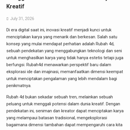
Kreatif
July 31, 2026
Di era digital saat ini, inovasi kreatif menjadi kunci untuk
menciptakan karya yang menarik dan berkesan. Salah satu
konsep yang mulai mendapat perhatian adalah Rubah 4d,
sebuah pendekatan yang menggabungkan teknologi dan seni
untuk menghasilkan karya yang tidak hanya estetis tetapi juga
berfungsi. Rubah4d menawarkan perspektif baru dalam
eksplorasi ide dan imajinasi, memanfaatkan dimensi keempat
untuk menciptakan pengalaman yang lebih mendalam bagi
penikmatnya.
Rubah 4d bukan sekadar sebuah tren, melainkan sebuah
peluang untuk menggali potensi dalam dunia kreatif. Dengan
pendekatan ini, seniman dan kreator dapat menciptakan karya
yang melampaui batasan tradisional, mengeksplorasi
bagaimana dimensi tambahan dapat mempengaruhi cara kita