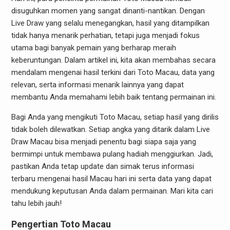
disuguhkan momen yang sangat dinanti-nantikan. Dengan
Live Draw yang selalu menegangkan, hasil yang ditampilkan
tidak hanya menarik perhatian, tetapi juga menjadi fokus
utama bagi banyak pemain yang berharap meraih
keberuntungan. Dalam artikel ini, kita akan membahas secara
mendalam mengenai hasil terkini dari Toto Macau, data yang
relevan, serta informasi menarik lainnya yang dapat
membantu Anda memahami lebih baik tentang permainan ini.
Bagi Anda yang mengikuti Toto Macau, setiap hasil yang dirilis
tidak boleh dilewatkan. Setiap angka yang ditarik dalam Live
Draw Macau bisa menjadi penentu bagi siapa saja yang
bermimpi untuk membawa pulang hadiah menggiurkan. Jadi,
pastikan Anda tetap update dan simak terus informasi
terbaru mengenai hasil Macau hari ini serta data yang dapat
mendukung keputusan Anda dalam permainan. Mari kita cari
tahu lebih jauh!
Pengertian Toto Macau