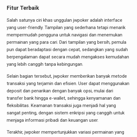
Fitur Terbaik
Salah satunya ciri khas unggulan jwpoker adalah interface
yang user-friendly. Tampilan yang sederhana tetapi menarik
mempermudah pengguna untuk navigasi dan menemukan
permainan yang para cari. Dari tampilan yang bersih, pemula
pun dapat beradaptasi dengan cepat, sedangkan yang sudah
berpengalaman dapat secara mudah mengakses kemudahan
yang lebih canggih tanpa kebingungan.
Selain bagian tersebut, jwpoker memberikan banyak metode
transaksi yang terjamin dan efisien. User dapat menggunakan
deposit dan penarikan dengan banyak opsi, mulai dari
transfer bank hingga e-wallet, sehingga kenyamanan dan
fleksibilitas. Keamanan transaksi juga menjadi hal yang
sangat penting, dengan sistem enkripsi yang canggih untuk
menjaga informasi pribadi dan keuangan user.
Terakhir, jwpoker mempertunjukkan variasi permainan yang