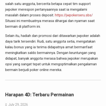
salah satu anggota, bercerita betapa cepat tim support
jwpoker merespon pertanyaannya saat ia mengalami
masalah dalam proses deposit.
https://jwpokerseru.sbs/
Situasi ini membuatnya merasa dihargai dan nyaman saat
bermain di platform ini.
Selain itu, hadiah dan promosi dari ditawarkan jwpoker adalah
daya tarik tersendiri. Rudi, satu anggota setia, mengatakan
kalau bonus yang ia terima didapatnya amat bermanfaat
meningkatkan saldo bermainnya. Dengan keuntungan yang
didapat, banyak anggota merasa bahwa jwpoker merupakan
opsi yang sangat tepat untuk mengoptimalkan pengalaman
bermain berjudi poker online mereka.
Harapan 4D: Terbaru Permainan
July 29, 2026