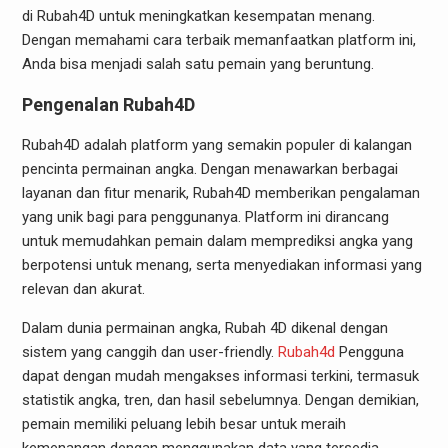
di Rubah4D untuk meningkatkan kesempatan menang.
Dengan memahami cara terbaik memanfaatkan platform ini,
Anda bisa menjadi salah satu pemain yang beruntung.
Pengenalan Rubah4D
Rubah4D adalah platform yang semakin populer di kalangan
pencinta permainan angka. Dengan menawarkan berbagai
layanan dan fitur menarik, Rubah4D memberikan pengalaman
yang unik bagi para penggunanya. Platform ini dirancang
untuk memudahkan pemain dalam memprediksi angka yang
berpotensi untuk menang, serta menyediakan informasi yang
relevan dan akurat.
Dalam dunia permainan angka, Rubah 4D dikenal dengan
sistem yang canggih dan user-friendly.
Rubah4d
Pengguna
dapat dengan mudah mengakses informasi terkini, termasuk
statistik angka, tren, dan hasil sebelumnya. Dengan demikian,
pemain memiliki peluang lebih besar untuk meraih