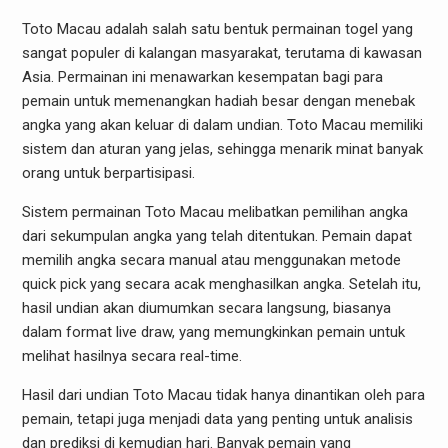
Toto Macau adalah salah satu bentuk permainan togel yang
sangat populer di kalangan masyarakat, terutama di kawasan
Asia. Permainan ini menawarkan kesempatan bagi para
pemain untuk memenangkan hadiah besar dengan menebak
angka yang akan keluar di dalam undian. Toto Macau memiliki
sistem dan aturan yang jelas, sehingga menarik minat banyak
orang untuk berpartisipasi.
Sistem permainan Toto Macau melibatkan pemilihan angka
dari sekumpulan angka yang telah ditentukan. Pemain dapat
memilih angka secara manual atau menggunakan metode
quick pick yang secara acak menghasilkan angka. Setelah itu,
hasil undian akan diumumkan secara langsung, biasanya
dalam format live draw, yang memungkinkan pemain untuk
melihat hasilnya secara real-time.
Hasil dari undian Toto Macau tidak hanya dinantikan oleh para
pemain, tetapi juga menjadi data yang penting untuk analisis
dan prediksi di kemudian hari. Banyak pemain yang