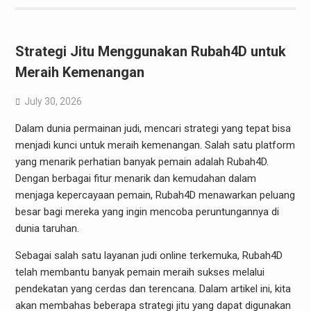
Strategi Jitu Menggunakan Rubah4D untuk
Meraih Kemenangan
July 30, 2026
Dalam dunia permainan judi, mencari strategi yang tepat bisa
menjadi kunci untuk meraih kemenangan. Salah satu platform
yang menarik perhatian banyak pemain adalah Rubah4D.
Dengan berbagai fitur menarik dan kemudahan dalam
menjaga kepercayaan pemain, Rubah4D menawarkan peluang
besar bagi mereka yang ingin mencoba peruntungannya di
dunia taruhan.
Sebagai salah satu layanan judi online terkemuka, Rubah4D
telah membantu banyak pemain meraih sukses melalui
pendekatan yang cerdas dan terencana. Dalam artikel ini, kita
akan membahas beberapa strategi jitu yang dapat digunakan