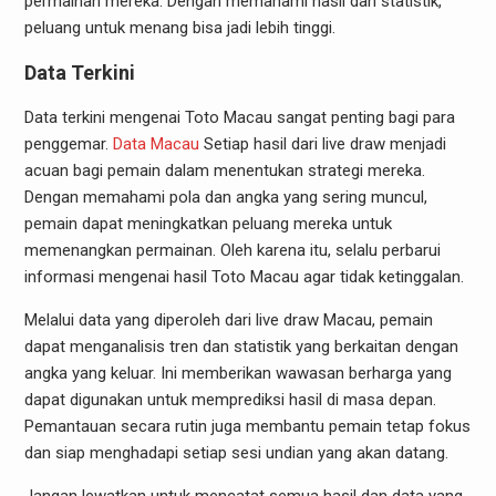
permainan mereka. Dengan memahami hasil dan statistik,
peluang untuk menang bisa jadi lebih tinggi.
Data Terkini
Data terkini mengenai Toto Macau sangat penting bagi para
penggemar.
Data Macau
Setiap hasil dari live draw menjadi
acuan bagi pemain dalam menentukan strategi mereka.
Dengan memahami pola dan angka yang sering muncul,
pemain dapat meningkatkan peluang mereka untuk
memenangkan permainan. Oleh karena itu, selalu perbarui
informasi mengenai hasil Toto Macau agar tidak ketinggalan.
Melalui data yang diperoleh dari live draw Macau, pemain
dapat menganalisis tren dan statistik yang berkaitan dengan
angka yang keluar. Ini memberikan wawasan berharga yang
dapat digunakan untuk memprediksi hasil di masa depan.
Pemantauan secara rutin juga membantu pemain tetap fokus
dan siap menghadapi setiap sesi undian yang akan datang.