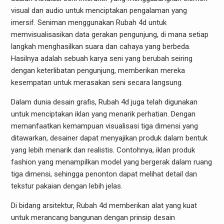
visual dan audio untuk menciptakan pengalaman yang
imersif. Seniman menggunakan Rubah 4d untuk
memvisualisasikan data gerakan pengunjung, di mana setiap
langkah menghasilkan suara dan cahaya yang berbeda.
Hasilnya adalah sebuah karya seni yang berubah seiring
dengan keterlibatan pengunjung, memberikan mereka
kesempatan untuk merasakan seni secara langsung.
Dalam dunia desain grafis, Rubah 4d juga telah digunakan
untuk menciptakan iklan yang menarik perhatian. Dengan
memanfaatkan kemampuan visualisasi tiga dimensi yang
ditawarkan, desainer dapat menyajikan produk dalam bentuk
yang lebih menarik dan realistis. Contohnya, iklan produk
fashion yang menampilkan model yang bergerak dalam ruang
tiga dimensi, sehingga penonton dapat melihat detail dan
tekstur pakaian dengan lebih jelas.
Di bidang arsitektur, Rubah 4d memberikan alat yang kuat
untuk merancang bangunan dengan prinsip desain