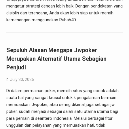
mengatur strategi dengan lebih baik. Dengan pendekatan yang
disiplin dan terencana, Anda akan lebih siap untuk meraih
kemenangan menggunakan Rubah4D.
Sepuluh Alasan Mengapa Jwpoker
Merupakan Alternatif Utama Sebagian
Penjudi
July 30, 2026
Di dalam permainan poker, memilih situs yang cocok adalah
suatu hal yang sangat krusial untuk k pengalaman bermain
memuaskan. Jwpoker, atau sering dikenal juga sebagai jw
poker, sudah menjadi sebagai salah satu utama utama bagi
para pemain di seantero Indonesia. Melalui berbagai fitur
unggulan dan pelayanan yang memuaskan hati, tidak