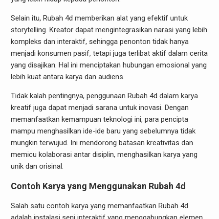
Selain itu, Rubah 4d memberikan alat yang efektif untuk
storytelling. Kreator dapat mengintegrasikan narasi yang lebih
kompleks dan interaktif, sehingga penonton tidak hanya
menjadi konsumen pasif, tetapi juga terlibat aktif dalam cerita
yang disajikan. Hal ini menciptakan hubungan emosional yang
lebih kuat antara karya dan audiens.
Tidak kalah pentingnya, penggunaan Rubah 4d dalam karya
kreatif juga dapat menjadi sarana untuk inovasi. Dengan
memanfaatkan kemampuan teknologi ini, para pencipta
mampu menghasilkan ide-ide baru yang sebelumnya tidak
mungkin terwujud. Ini mendorong batasan kreativitas dan
memicu kolaborasi antar disiplin, menghasilkan karya yang
unik dan orisinal.
Contoh Karya yang Menggunakan Rubah 4d
Salah satu contoh karya yang memanfaatkan Rubah 4d
adalah instalasi seni interaktif yang menggabungkan elemen